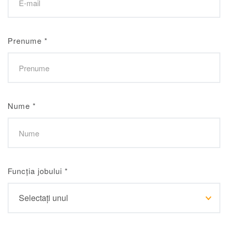
Prenume
*
Nume
*
Funcția jobului
*