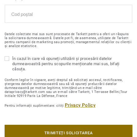
Datele colectate mai sus sunt procesate de Tarkett pentru a oferi un răspuns
la solicitarea dumneavoastră. Datele pot fi, de asemenea, utilizate de Tarkett
pentru campanii de marketing sau promoții, managementul relațiilor cu clienții
și analize statistice.
În cazul în care vă opuneți utilizării și procesării datelor
dumneavoastră pentru scopurile menționate mai sus, bifați
căsuța.
Conform legilor în vigoare, aveți dreptul să solicitați accesul, rectificarea,
ștergerea datelor dumneavoastră sau să vă opuneți prelucrării datelor
dumneavoastră pe motive legitime, trimițând un e-mail către
dataprivacy@tarkett.com sau un e-mail către Tarkett, 1 Terrasse Bellini,Tour
Initiale 92919 Paris La Défense, France
Privacy Policy
Pentru informații suplimentare: citiți
TRIMITEȚI SOLICITAREA