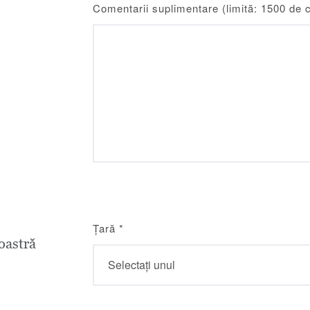
Comentarii suplimentare (limită: 1500 de 
Țară
*
astră