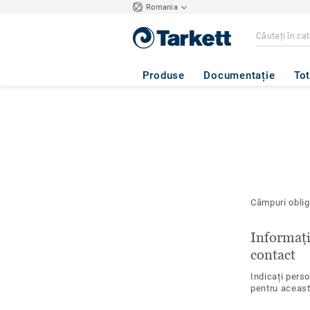
Romania
Produse
Documentație
Tot
Câmpuri oblig
Informați
contact
Indicați pers
pentru aceas