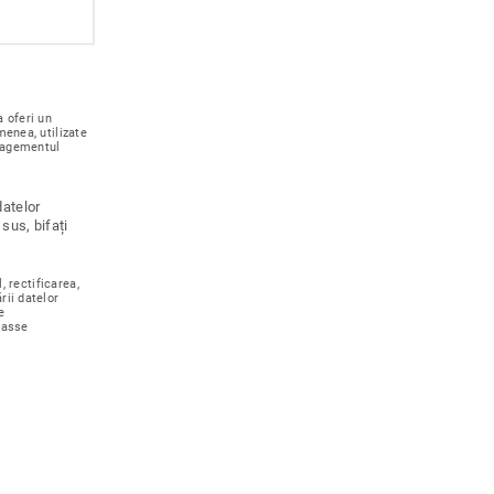
 oferi un
menea, utilizate
nagementul
datelor
sus, bifați
, rectificarea,
rii datelor
e
rasse