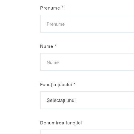
Prenume
*
Nume
*
Funcția jobului
*
Denumirea funcției