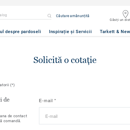
Căutare amănunțită
Găsiți un dist
ul despre pardoseli
Inspirație și Servicii
Tarkett & Ne
Solicită o cotație
atorii
(*)
i de
E-mail
*
oana de contact
tă comandă.