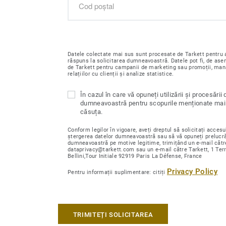
Datele colectate mai sus sunt procesate de Tarkett pentru a
răspuns la solicitarea dumneavoastră. Datele pot fi, de ase
de Tarkett pentru campanii de marketing sau promoții, ma
relațiilor cu clienții și analize statistice.
În cazul în care vă opuneți utilizării și procesării 
dumneavoastră pentru scopurile menționate mai 
căsuța.
Conform legilor în vigoare, aveți dreptul să solicitați accesul
ștergerea datelor dumneavoastră sau să vă opuneți prelucră
dumneavoastră pe motive legitime, trimițând un e-mail cătr
dataprivacy@tarkett.com sau un e-mail către Tarkett, 1 Ter
Bellini,Tour Initiale 92919 Paris La Défense, France
Privacy Policy
Pentru informații suplimentare: citiți
TRIMITEȚI SOLICITAREA