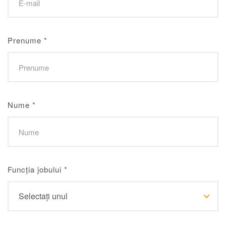
Prenume
*
Nume
*
Funcția jobului
*