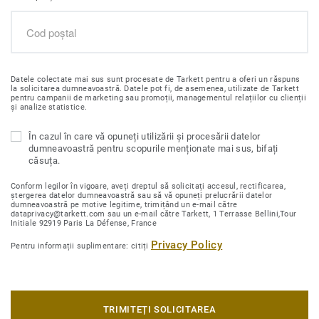
Datele colectate mai sus sunt procesate de Tarkett pentru a oferi un răspuns
la solicitarea dumneavoastră. Datele pot fi, de asemenea, utilizate de Tarkett
pentru campanii de marketing sau promoții, managementul relațiilor cu clienții
și analize statistice.
În cazul în care vă opuneți utilizării și procesării datelor
dumneavoastră pentru scopurile menționate mai sus, bifați
căsuța.
Conform legilor în vigoare, aveți dreptul să solicitați accesul, rectificarea,
ștergerea datelor dumneavoastră sau să vă opuneți prelucrării datelor
dumneavoastră pe motive legitime, trimițând un e-mail către
dataprivacy@tarkett.com sau un e-mail către Tarkett, 1 Terrasse Bellini,Tour
Initiale 92919 Paris La Défense, France
Privacy Policy
Pentru informații suplimentare: citiți
TRIMITEȚI SOLICITAREA