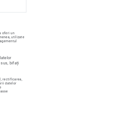
 oferi un
menea, utilizate
nagementul
datelor
sus, bifați
, rectificarea,
rii datelor
e
rasse