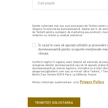
Datele colectate mai sus sunt procesate de Tarkett pentru a
răspuns la solicitarea dumneavoastră. Datele pot fi, de ase
de Tarkett pentru campanii de marketing sau promoții, ma
relațiilor cu clienții și analize statistice.
În cazul în care vă opuneți utilizării și procesării 
dumneavoastră pentru scopurile menționate mai 
căsuța.
Conform legilor în vigoare, aveți dreptul să solicitați accesul
ștergerea datelor dumneavoastră sau să vă opuneți prelucră
dumneavoastră pe motive legitime, trimițând un e-mail cătr
dataprivacy@tarkett.com sau un e-mail către Tarkett, 1 Ter
Bellini,Tour Initiale 92919 Paris La Défense, France
Privacy Policy
Pentru informații suplimentare: citiți
TRIMITEȚI SOLICITAREA