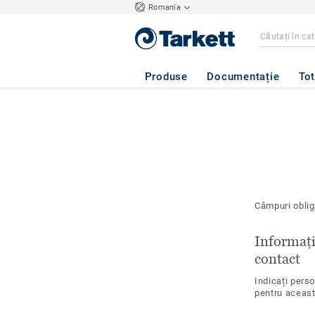
Romania
Produse
Documentație
Tot
Câmpuri oblig
Informați
contact
Indicați pers
pentru aceas