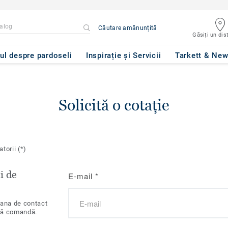
Căutare amănunțită
Găsiți un dist
ul despre pardoseli
Inspirație și Servicii
Tarkett & Ne
Solicită o cotație
atorii
(*)
i de
E-mail
*
oana de contact
tă comandă.