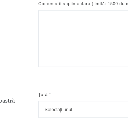
Comentarii suplimentare (limită: 1500 de 
Țară
*
astră