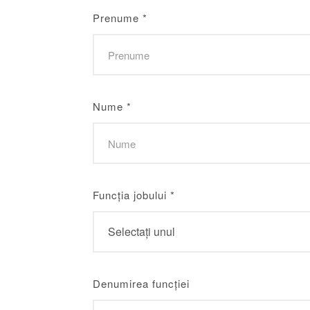
Prenume
*
Nume
*
Funcția jobului
*
Denumirea funcției