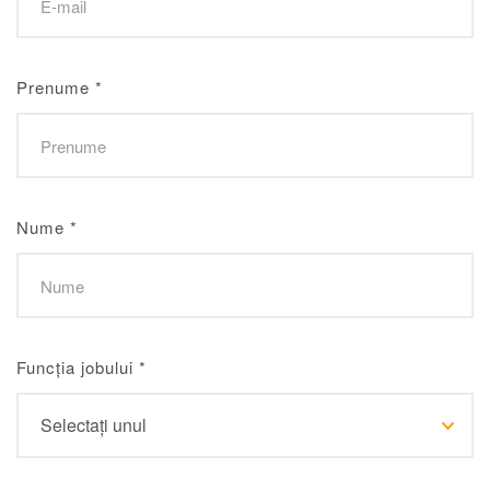
Prenume
*
Nume
*
Funcția jobului
*