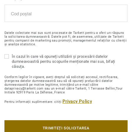
Datele colectate mai sus sunt procesate de Tarkett pentru a oferi un răspuns
la solicitarea dumneavoastră. Datele pot fi, de asemenea, utilizate de Tarkett
pentru campanii de marketing sau promoții, managementul relațiilor cu clienții
și analize statistice.
În cazul în care vă opuneți utilizării și procesării datelor
dumneavoastră pentru scopurile menționate mai sus, bifați
căsuța.
Conform legilor în vigoare, aveți dreptul să solicitați accesul, rectificarea,
ștergerea datelor dumneavoastră sau să vă opuneți prelucrării datelor
dumneavoastră pe motive legitime, trimițând un e-mail către
dataprivacy@tarkett.com sau un e-mail către Tarkett, 1 Terrasse Bellini,Tour
Initiale 92919 Paris La Défense, France
Privacy Policy
Pentru informații suplimentare: citiți
TRIMITEȚI SOLICITAREA