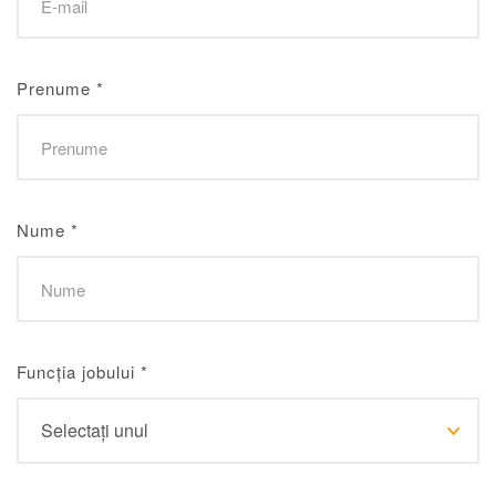
Prenume
*
Nume
*
Funcția jobului
*