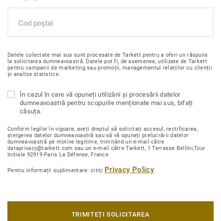
Datele colectate mai sus sunt procesate de Tarkett pentru a oferi un răspuns
la solicitarea dumneavoastră. Datele pot fi, de asemenea, utilizate de Tarkett
pentru campanii de marketing sau promoții, managementul relațiilor cu clienții
și analize statistice.
În cazul în care vă opuneți utilizării și procesării datelor
dumneavoastră pentru scopurile menționate mai sus, bifați
căsuța.
Conform legilor în vigoare, aveți dreptul să solicitați accesul, rectificarea,
ștergerea datelor dumneavoastră sau să vă opuneți prelucrării datelor
dumneavoastră pe motive legitime, trimițând un e-mail către
dataprivacy@tarkett.com sau un e-mail către Tarkett, 1 Terrasse Bellini,Tour
Initiale 92919 Paris La Défense, France
Privacy Policy
Pentru informații suplimentare: citiți
TRIMITEȚI SOLICITAREA