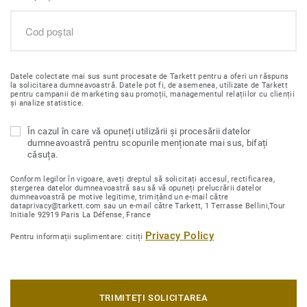
Datele colectate mai sus sunt procesate de Tarkett pentru a oferi un răspuns
la solicitarea dumneavoastră. Datele pot fi, de asemenea, utilizate de Tarkett
pentru campanii de marketing sau promoții, managementul relațiilor cu clienții
și analize statistice.
În cazul în care vă opuneți utilizării și procesării datelor
dumneavoastră pentru scopurile menționate mai sus, bifați
căsuța.
Conform legilor în vigoare, aveți dreptul să solicitați accesul, rectificarea,
ștergerea datelor dumneavoastră sau să vă opuneți prelucrării datelor
dumneavoastră pe motive legitime, trimițând un e-mail către
dataprivacy@tarkett.com sau un e-mail către Tarkett, 1 Terrasse Bellini,Tour
Initiale 92919 Paris La Défense, France
Privacy Policy
Pentru informații suplimentare: citiți
TRIMITEȚI SOLICITAREA