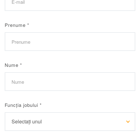
Prenume
*
Nume
*
Funcția jobului
*