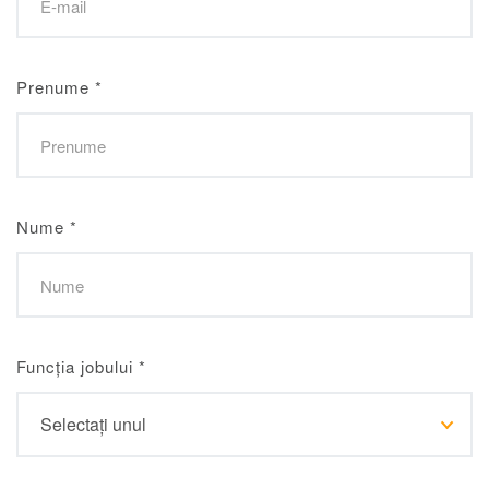
Prenume
*
Nume
*
Funcția jobului
*