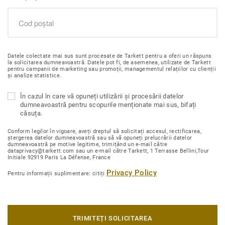
Datele colectate mai sus sunt procesate de Tarkett pentru a oferi un răspuns
la solicitarea dumneavoastră. Datele pot fi, de asemenea, utilizate de Tarkett
pentru campanii de marketing sau promoții, managementul relațiilor cu clienții
și analize statistice.
În cazul în care vă opuneți utilizării și procesării datelor
dumneavoastră pentru scopurile menționate mai sus, bifați
căsuța.
Conform legilor în vigoare, aveți dreptul să solicitați accesul, rectificarea,
ștergerea datelor dumneavoastră sau să vă opuneți prelucrării datelor
dumneavoastră pe motive legitime, trimițând un e-mail către
dataprivacy@tarkett.com sau un e-mail către Tarkett, 1 Terrasse Bellini,Tour
Initiale 92919 Paris La Défense, France
Privacy Policy
Pentru informații suplimentare: citiți
TRIMITEȚI SOLICITAREA