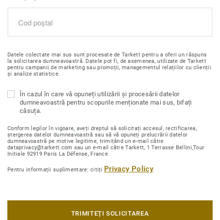
Datele colectate mai sus sunt procesate de Tarkett pentru a oferi un răspuns
la solicitarea dumneavoastră. Datele pot fi, de asemenea, utilizate de Tarkett
pentru campanii de marketing sau promoții, managementul relațiilor cu clienții
și analize statistice.
În cazul în care vă opuneți utilizării și procesării datelor
dumneavoastră pentru scopurile menționate mai sus, bifați
căsuța.
Conform legilor în vigoare, aveți dreptul să solicitați accesul, rectificarea,
ștergerea datelor dumneavoastră sau să vă opuneți prelucrării datelor
dumneavoastră pe motive legitime, trimițând un e-mail către
dataprivacy@tarkett.com sau un e-mail către Tarkett, 1 Terrasse Bellini,Tour
Initiale 92919 Paris La Défense, France
Privacy Policy
Pentru informații suplimentare: citiți
TRIMITEȚI SOLICITAREA