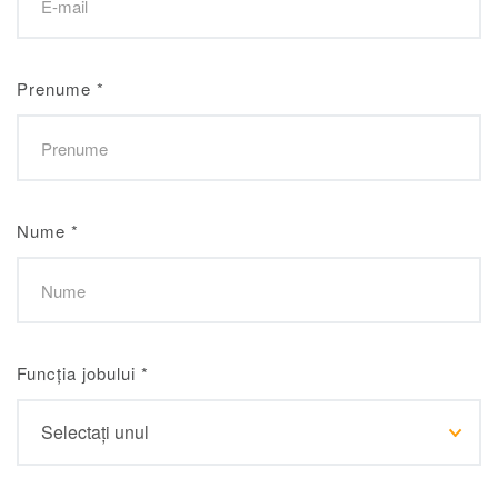
Prenume
*
Nume
*
Funcția jobului
*