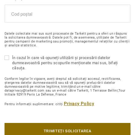
Datele colectate mai sus sunt procesate de Tarkett pentru a oferi un răspuns
la solicitarea dumneavoastră. Datele pot fi, de asemenea, utilizate de Tarkett
pentru campanii de marketing sau promoții, managementul relațiilor cu clienții
și analize statistice.
În cazul în care vă opuneți utilizării și procesării datelor
dumneavoastră pentru scopurile menționate mai sus, bifați
căsuța.
Conform legilor în vigoare, aveți dreptul să solicitați accesul, rectificarea,
ștergerea datelor dumneavoastră sau să vă opuneți prelucrării datelor
dumneavoastră pe motive legitime, trimițând un e-mail către
dataprivacy@tarkett.com sau un e-mail către Tarkett, 1 Terrasse Bellini,Tour
Initiale 92919 Paris La Défense, France
Privacy Policy
Pentru informații suplimentare: citiți
TRIMITEȚI SOLICITAREA