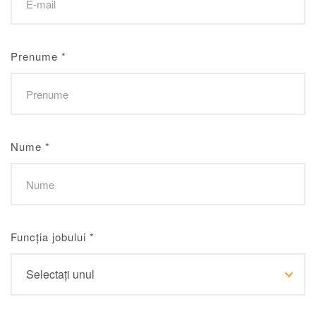
Prenume
*
Nume
*
Funcția jobului
*