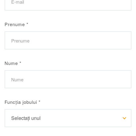
Prenume
*
Nume
*
Funcția jobului
*