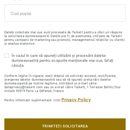
Datele colectate mai sus sunt procesate de Tarkett pentru a oferi un răspuns
la solicitarea dumneavoastră. Datele pot fi, de asemenea, utilizate de Tarkett
pentru campanii de marketing sau promoții, managementul relațiilor cu clienții
și analize statistice.
În cazul în care vă opuneți utilizării și procesării datelor
dumneavoastră pentru scopurile menționate mai sus, bifați
căsuța.
Conform legilor în vigoare, aveți dreptul să solicitați accesul, rectificarea,
ștergerea datelor dumneavoastră sau să vă opuneți prelucrării datelor
dumneavoastră pe motive legitime, trimițând un e-mail către
dataprivacy@tarkett.com sau un e-mail către Tarkett, 1 Terrasse Bellini,Tour
Initiale 92919 Paris La Défense, France
Privacy Policy
Pentru informații suplimentare: citiți
TRIMITEȚI SOLICITAREA