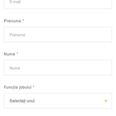
Prenume
*
Nume
*
Funcția jobului
*