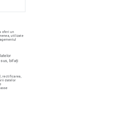
 oferi un
menea, utilizate
nagementul
datelor
sus, bifați
, rectificarea,
rii datelor
e
rasse