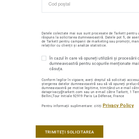
Datele colectate mai sus sunt procesate de Tarkett pentru a
răspuns la solicitarea dumneavoastră. Datele pot fi, de ase
de Tarkett pentru campanii de marketing sau promoții, ma
relațiilor cu clienții și analize statistice.
În cazul în care vă opuneți utilizării și procesării 
dumneavoastră pentru scopurile menționate mai 
căsuța.
Conform legilor în vigoare, aveți dreptul să solicitați accesul
ștergerea datelor dumneavoastră sau să vă opuneți prelucră
dumneavoastră pe motive legitime, trimițând un e-mail cătr
dataprivacy@tarkett.com sau un e-mail către Tarkett, 1 Ter
Bellini,Tour Initiale 92919 Paris La Défense, France
Privacy Policy
Pentru informații suplimentare: citiți
TRIMITEȚI SOLICITAREA