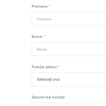
Prenume
*
Nume
*
Funcția jobului
*
Denumirea funcției