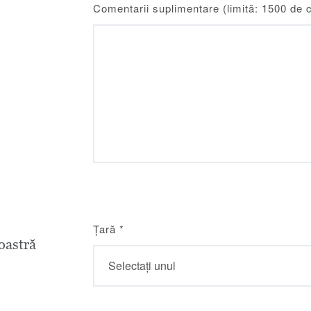
Comentarii suplimentare (limită: 1500 de 
Țară
*
astră