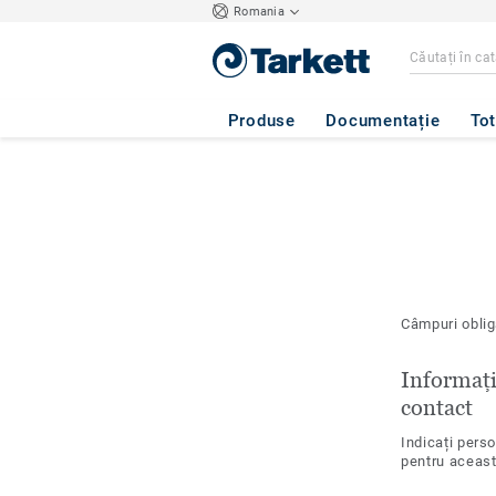
Romania
Produse
Documentație
Tot
Câmpuri oblig
Informați
contact
Indicați pers
pentru aceas