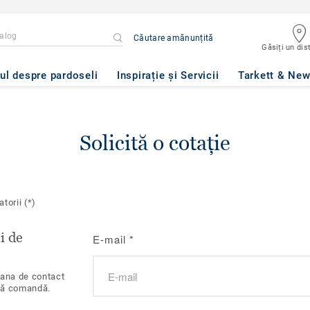
Căutare amănunțită
Găsiți un dist
ul despre pardoseli
Inspirație și Servicii
Tarkett & Ne
Solicită o cotație
atorii
(*)
i de
E-mail
*
oana de contact
tă comandă.