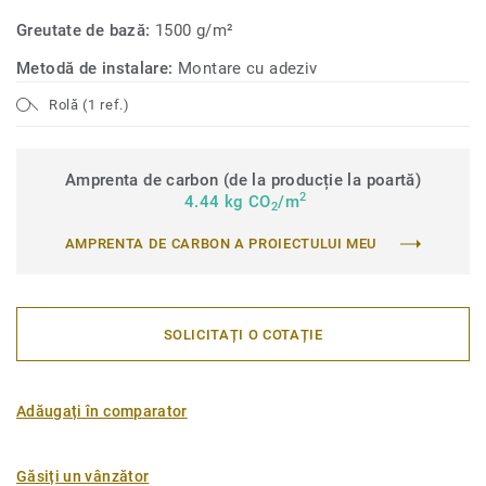
Greutate de bază:
1500 g/m²
Metodă de instalare:
Montare cu adeziv
Rolă (1 ref.)
Amprenta de carbon (de la producție la poartă)
2
4.44 kg CO
/m
2
AMPRENTA DE CARBON A PROIECTULUI MEU
SOLICITAȚI O COTAȚIE
Adăugați în comparator
Găsiți un vânzător