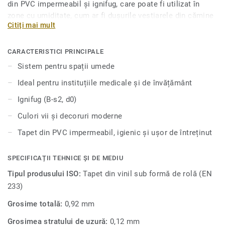
din PVC impermeabil și ignifug, care poate fi utilizat în
zone cu umiditate, cum ar fi dușurile vestiarele din cămine
Citiți mai mult
și spitale.
Dacă sunteți în căutarea unui tapet pentru baie, trebuie să
CARACTERISTICI PRINCIPALE
știți că acest tapet impermeabil de PVC este ușor de
Sistem pentru spații umede
întreținut, rezistent la zgârieturi și pete. Face parte dintr-un
Ideal pentru instituțiile medicale și de învățământ
sistem complet pentru camere cu umiditate ridicat
ă ce
conține pardoseli și accesorii armonizate.
Ignifug (B-s2, d0)
Culori vii și decoruri moderne
Tapet din PVC impermeabil, igienic și ușor de întreținut
SPECIFICAȚII TEHNICE ȘI DE MEDIU
Tipul produsului ISO:
Tapet din vinil sub formă de rolă (EN
233)
Grosime totală:
0,92 mm
Grosimea stratului de uzură:
0,12 mm