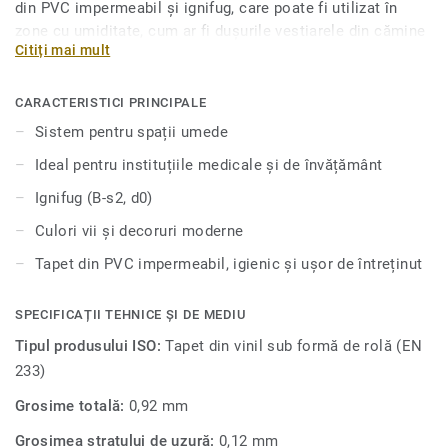
din PVC impermeabil și ignifug, care poate fi utilizat în
zone cu umiditate, cum ar fi dușurile vestiarele din cămine
Citiți mai mult
și spitale.
Dacă sunteți în căutarea unui tapet pentru baie, trebuie să
CARACTERISTICI PRINCIPALE
știți că acest tapet impermeabil de PVC este ușor de
Sistem pentru spații umede
întreținut, rezistent la zgârieturi și pete. Face parte dintr-un
Ideal pentru instituțiile medicale și de învățământ
sistem complet pentru camere cu umiditate ridicat
ă ce
conține pardoseli și accesorii armonizate.
Ignifug (B-s2, d0)
Culori vii și decoruri moderne
Tapet din PVC impermeabil, igienic și ușor de întreținut
SPECIFICAȚII TEHNICE ȘI DE MEDIU
Tipul produsului ISO:
Tapet din vinil sub formă de rolă (EN
233)
Grosime totală:
0,92 mm
Grosimea stratului de uzură:
0,12 mm