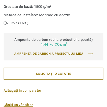
Greutate de bază:
1500 g/m²
Metodă de instalare:
Montare cu adeziv
Rolă (1 ref.)
Amprenta de carbon (de la producție la poartă)
2
4.44 kg CO
/m
2
AMPRENTA DE CARBON A PROIECTULUI MEU
SOLICITAȚI O COTAȚIE
Adăugați în comparator
Găsiți un vânzător