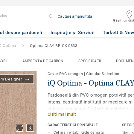
Căutare amănunțită
Găsiți un dist
ma CLAY BRICK 0833
ul despre pardoseli
Inspirație și Servicii
Tarkett & Ne
Q Optima
Optima CLAY BRICK 0833
ORII
AMPRENTA DE CARBON
SPECIFICAȚII
DOCUMEN
Covor PVC omogen
|
Circular Selection
om Designer
iQ Optima - Optima CLA
Pardoseală din PVC omogen potrivită pent
intens, destinată instituțiilor medicale ș
colecție din gama IQ oferă durabilitate ri
Citiți mai mult
rezistență superioară la uzură, la pete și 
zonele cu trafic intens, oferind cel mai bu
CARACTERISTICI PRINCIPALE
SPECIF
pe piață. Nu este nevoie de lustruire sau 
Cel mai rentabil ciclu de viață
Tipul 