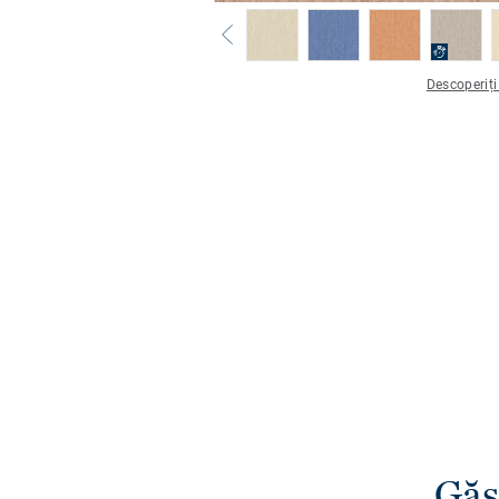
Descoperiți
Găs