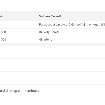
mă
Valoare Tarkett
Pardoseală din clorură de (poli)vinil omogen (
10581
34 Very Heavy
10581
43 Intens
rului in spatii interioare