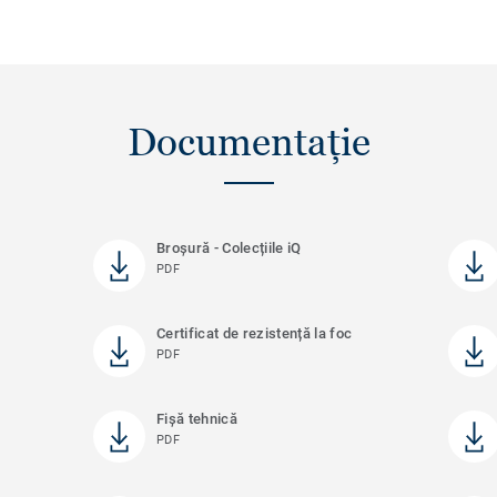
Documentație
Broșură - Colecțiile iQ
PDF
Certificat de rezistență la foc
PDF
Fișă tehnică
PDF