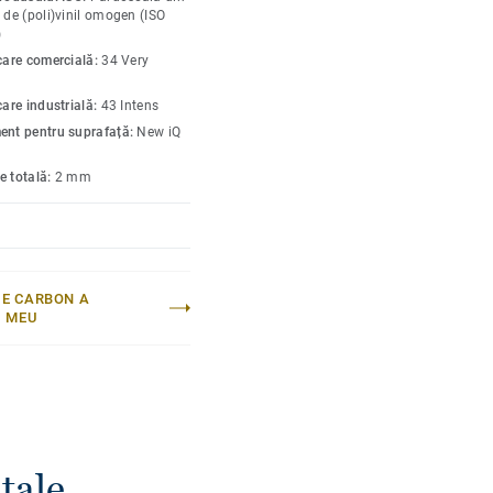
restabili aspectul
 de (poli)vinil omogen (ISO
oferă tipuri variate de
)
lben, portocaliu, mov sau
icare comercială:
34 Very
care industrială:
43 Intens
ent pentru suprafață:
New iQ
e totală:
2 mm
E CARBON A
I MEU
tale