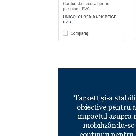
Cordon de sudură pentru
pardoseli PVC
UNICOLOURED DARK BEIGE
0216
Comparaţi
Tarkett și-a stabili
obiective pentru 
impactul asupra 
mobilizându-se
continuu pentru 