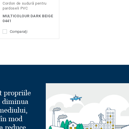
Cordon de sudură pentru
pardoseli PVC
MULTICOLOUR DARK BEIGE
0441
Comparaţi
t propriile
a diminua
mediului,
 în mod
a reduce