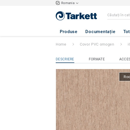
Romania
iQ Optima
- Opti
Produse
Documentație
Tot
Home
Covor PVC omogen
i
DESCRIERE
FORMATE
ACCES
Ro