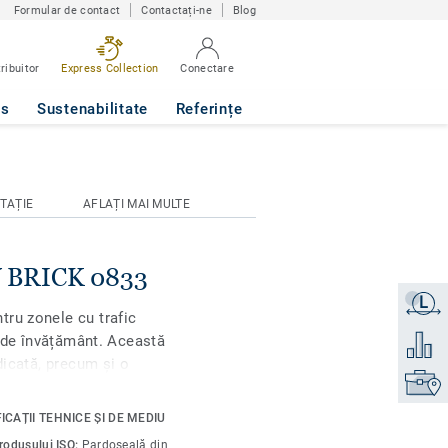
Formular de contact
Contactați-ne
Blog
ribuitor
Express Collection
Conectare
ws
Sustenabilitate
Referințe
TAȚIE
AFLAȚI MAI MULTE
Y BRICK 0833
L
Obțineți
ru zonele cu trafic
i de învățământ. Această
Adăugaț
dicată, precum și o
Găsiți 
la abraziune, pentru
n raport calitate-preț de
ICAȚII TEHNICE ȘI DE MEDIU
de ceruire, o simplă
produsului ISO:
Pardoseală din