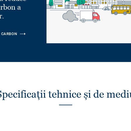
rbon a
r.
 CARBON
Specificații tehnice și de medi