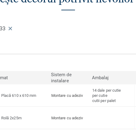
33
Sistem de
rmat
Ambalaj
instalare
14 dale per cutie
Placă 610 x 610 mm
Montare cu adeziv
per cutie
cutii per palet
Rolă 2x25m
Montare cu adeziv