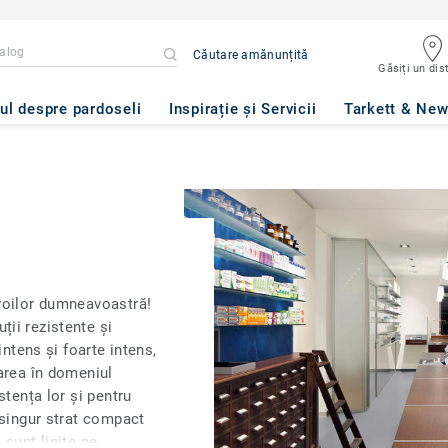
Căutare amănunțită
Găsiți un dist
ul despre pardoseli
Inspirație și Servicii
Tarkett & Ne
voilor dumneavoastră!
ii rezistente și
intens și foarte intens,
area în domeniul
stența lor și pentru
 singur strat compact
 sunt lipite pe