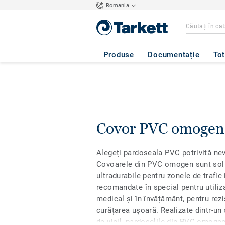
Romania
Produse
Documentație
Tot
Covor PVC omogen
Alegeți pardoseala PVC potrivită ne
Covoarele din PVC omogen sunt soluț
ultradurabile pentru zonele de trafic 
recomandate în special pentru utiliz
medical și în învățământ, pentru rezi
curățarea ușoară. Realizate dintr-un
de vinil, pardoselile din PVC omogen