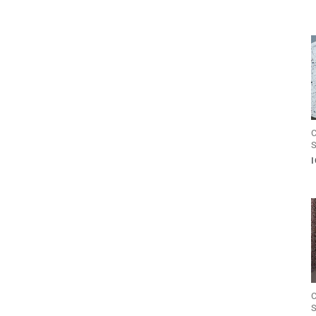
C
S
C
S