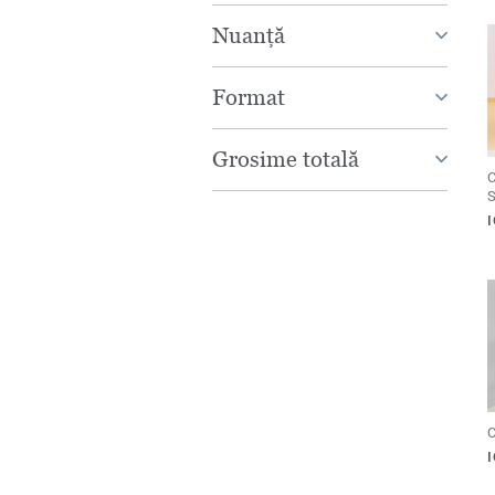
Nuanță
Format
Grosime totală
C
S