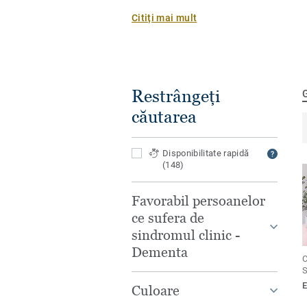
suprafața de suport și îmbinate pentr
Citiți mai mult
optimă. Versiunile noastre acustice 
spumă pentru reducerea transmiterii 
absorbția șocurilor. Covorul PVC est
întreținut, iar designurile sunt pe pla
Restrângeți
căutarea
Disponibilitate rapidă
(148)
Favorabil persoanelor
ce sufera de
sindromul clinic -
Dementa
C
S
Culoare