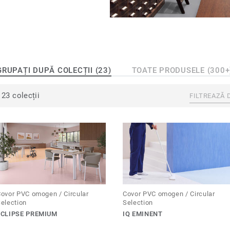
u durabilitate și igienă
au un strat special de
sunetului și pentru
e rezistent, ușor de
cul tuturor.
GRUPAȚI DUPĂ COLECȚII (23)
TOATE PRODUSELE (300+
23 colecții
FILTREAZĂ 
ovor PVC omogen / Circular
Covor PVC omogen / Circular
election
Selection
ECLIPSE PREMIUM
IQ EMINENT