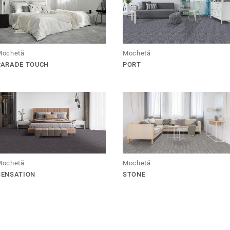
Mochetă
Mochetă
PARADE TOUCH
PORT
Mochetă
Mochetă
SENSATION
STONE