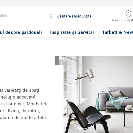
Căutare amănunțită
Găsiți un dist
ul despre pardoseli
Inspirație și Servicii
Tarkett & Ne
 varietăţi de spaţii
o soluție adecvată
il și original. Mochetele
e - living, dormitor,
 alături de multe altele.