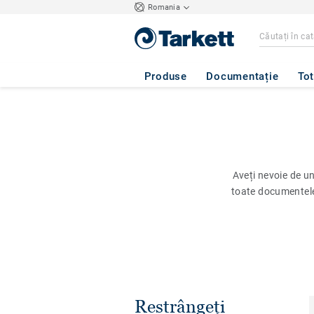
Romania
Produse
Documentație
Tot
Aveți nevoie de u
toate documentel
Restrângeți