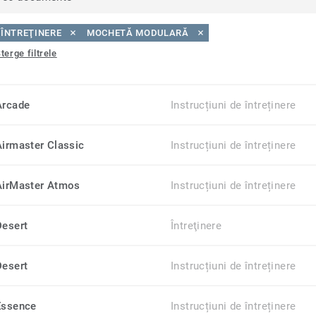
ÎNTREŢINERE
MOCHETĂ MODULARĂ
terge filtrele
Arcade
Instrucțiuni de întreținere
Airmaster Classic
Instrucțiuni de întreținere
AirMaster Atmos
Instrucțiuni de întreținere
Desert
Întreţinere
Desert
Instrucțiuni de întreținere
Essence
Instrucțiuni de întreținere