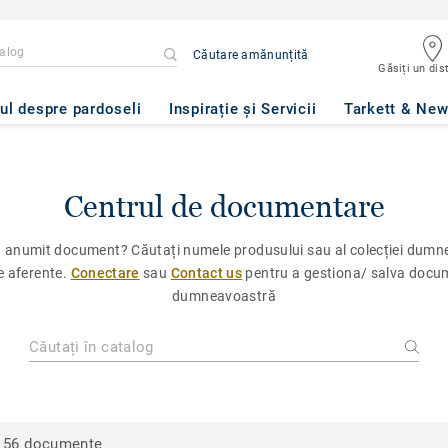
Căutare amănunțită
Găsiți un dist
ul despre pardoseli
Inspirație și Servicii
Tarkett & Ne
Centrul de documentare
n anumit document? Căutați numele produsului sau al colecției dumne
e aferente.
Conectare
sau
Contact us
pentru a gestiona/ salva docume
dumneavoastră
56 documente