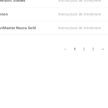
Metallic Shades
Instrucțiuni de întreținere
Linon
Instrucțiuni de întreținere
AirMaster Nazca Gold
Instrucțiuni de întreținere
1
2
3