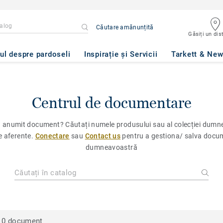
Căutare amănunțită
Găsiți un dist
ul despre pardoseli
Inspirație și Servicii
Tarkett & Ne
Centrul de documentare
n anumit document? Căutați numele produsului sau al colecției dumne
e aferente.
Conectare
sau
Contact us
pentru a gestiona/ salva docume
dumneavoastră
0 document