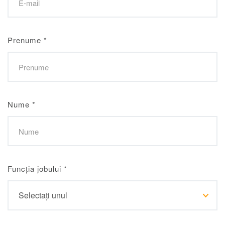
Prenume
*
Nume
*
Funcția jobului
*