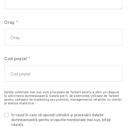
Oraș
*
Cod poștal
*
Datele colectate mai sus sunt procesate de Tarkett pentru a oferi un răspuns
la solicitarea dumneavoastră. Datele pot fi, de asemenea, utilizate de Tarkett
pentru campanii de marketing sau promoții, managementul relațiilor cu clienții
și analize statistice.
În cazul în care vă opuneți utilizării și procesării datelor
dumneavoastră pentru scopurile menționate mai sus, bifați
căsuța.