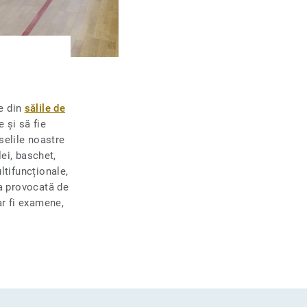
le din
sălile de
 și să fie
selile noastre
lei, baschet,
ltifuncționale,
ra provocată de
ar fi examene,