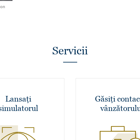
ion
Servicii
Lansați
Găsiți contac
simulatorul
vânzătorulu