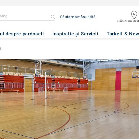
Căutare amănunțită
Găsiți un dist
ul despre pardoseli
Inspirație și Servicii
Tarkett & Ne
t