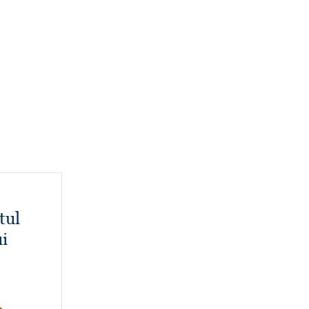
tul
i