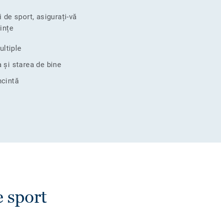
 de sport, asigurați-vă
ințe
ultiple
 și starea de bine
ncintă
e sport