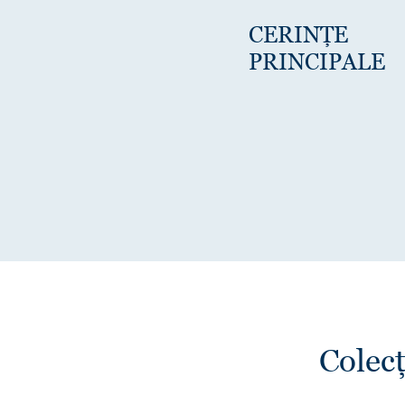
CERINȚE
PRINCIPALE
Colecț