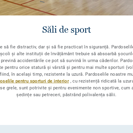
Săli de sport
e să fie distractiv, dar și să fie practicat în siguranță. Pardoseli
școli și alte instituții de învățământ trebuie să absoarbă șocurile
 prevină accidentările ce pot să survină în urma căderilor. Pardo
te pentru orice statură și vârstă și pentru mai multe sporturi (vo
 fiind, în același timp, rezistente la uzură. Pardoselile noastre mu
oselile pentru sporturi de interior
, cu rezistență ridicată la uzu
e grele, sunt potrivite și pentru evenimente non sportive, cum 
ședințe sau petreceri, păstrând polivalența sălii.