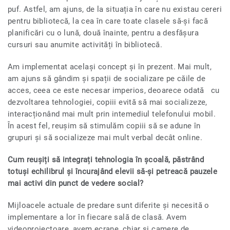
puf. Astfel, am ajuns, de la situația în care nu existau cereri
pentru bibliotecă, la cea în care toate clasele să-și facă
planificări cu o lună, două înainte, pentru a desfășura
cursuri sau anumite activități în bibliotecă.
Am implementat același concept și în prezent. Mai mult,
am ajuns să gândim și spații de socializare pe căile de
acces, ceea ce este necesar imperios, deoarece odată cu
dezvoltarea tehnologiei, copiii evită să mai socializeze,
interacționând mai mult prin intemediul telefonului mobil.
În acest fel, reușim să stimulăm copiii să se adune în
grupuri și să socializeze mai mult verbal decât online.
Cum reușiți să integrați tehnologia în școală, păstrând
totuși echilibrul și încurajând elevii să-și petreacă pauzele
mai activi din punct de vedere social?
Mijloacele actuale de predare sunt diferite și necesită o
implementare a lor în fiecare sală de clasă. Avem
videoproiectoare, avem ecrane, chiar și camere de