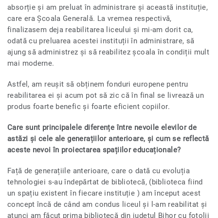
absorție și am preluat în administrare și această instituție,
care era Școala Generală. La vremea respectivă,
finalizasem deja reabilitarea liceului și mi-am dorit ca,
odată cu preluarea acestei instituții în administrare, să
ajung să administrez și să reabilitez școala în condiții mult
mai moderne.
Astfel, am reușit să obținem fonduri europene pentru
reabilitarea ei și acum pot să zic că în final se livrează un
produs foarte benefic și foarte eficient copiilor.
Care sunt principalele diferențe între nevoile elevilor de
astăzi și cele ale generațiilor anterioare, și cum se reflectă
aceste nevoi în proiectarea spațiilor educaționale?
Față de generațiile anterioare, care o dată cu evoluția
tehnologiei s-au îndepărtat de bibliotecă, (biblioteca fiind
un spațiu existent în fiecare instituție ) am început acest
concept încă de când am condus liceul și l-am reabilitat și
atunci am făcut prima bibliotecă din județul Bihor cu fotolii