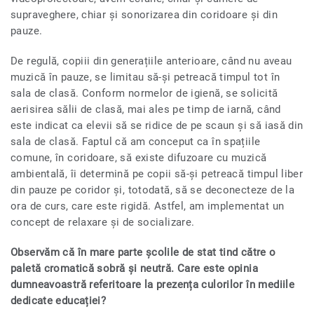
supraveghere, chiar și sonorizarea din coridoare și din
pauze.
De regulă, copiii din generațiile anterioare, când nu aveau
muzică în pauze, se limitau să-și petreacă timpul tot în
sala de clasă. Conform normelor de igienă, se solicită
aerisirea sălii de clasă, mai ales pe timp de iarnă, când
este indicat ca elevii să se ridice de pe scaun și să iasă din
sala de clasă. Faptul că am conceput ca în spațiile
comune, în coridoare, să existe difuzoare cu muzică
ambientală, îi determină pe copii să-și petreacă timpul liber
din pauze pe coridor și, totodată, să se deconecteze de la
ora de curs, care este rigidă. Astfel, am implementat un
concept de relaxare și de socializare.
Observăm că în mare parte școlile de stat tind către o
paletă cromatică sobră și neutră. Care este opinia
dumneavoastră referitoare la prezența culorilor în mediile
dedicate educației?