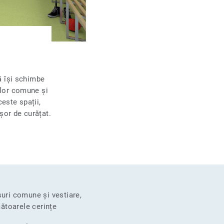
să își schimbe
ilor comune și
ceste spații,
șor de curățat.
uri comune și vestiare,
mătoarele cerințe