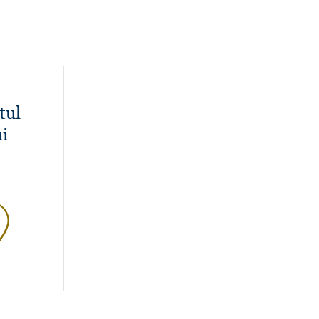
tul
i