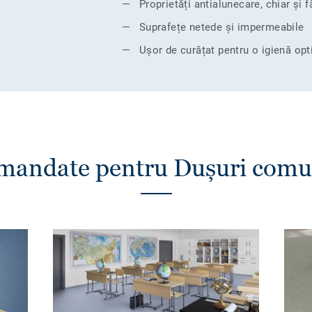
Proprietăți antialunecare, chiar și 
Suprafețe netede și impermeabile
Ușor de curățat pentru o igienă op
omandate pentru Dușuri comun