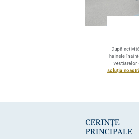
După activită
hainele înain
vestiarelor 
soluția noast
CERINȚE
PRINCIPALE