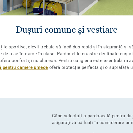
Dușuri comune și vestiare
țile sportive, elevii trebuie să facă duș rapid și în siguranță și 
te de a se întoarce în clase. Pardoselile noastre destinate dușur
oferă confort și nu alunecă. Pentru că igiena este esenţială în a
ră pentru camere umede
oferă protecție perfectă și o suprafață u
Când selectați o pardoseală pentru duș
asigurați-vă că luați în considerare ur