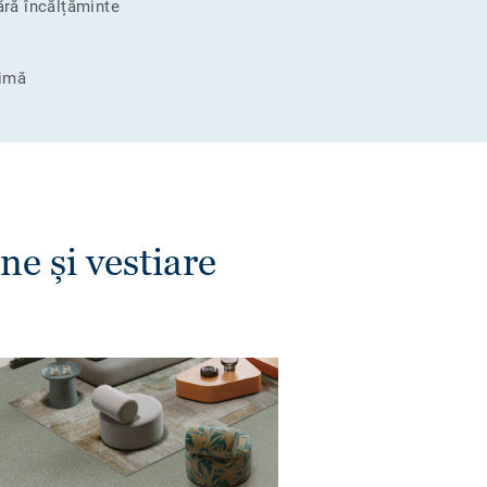
fără încălțăminte
timă
e și vestiare