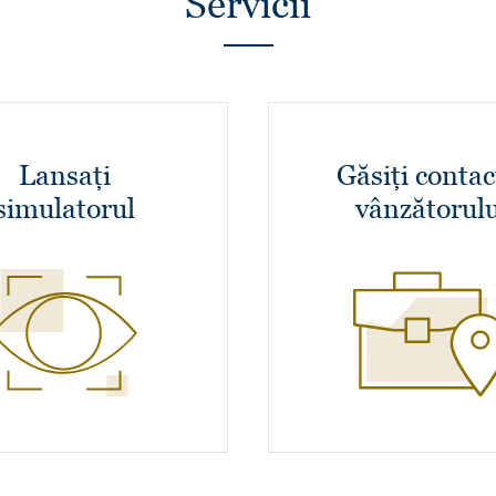
Servicii
Lansați
Găsiți contac
simulatorul
vânzătorulu