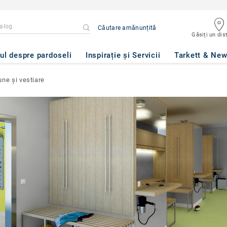
Căutare amănunțită
Găsiți un dist
ul despre pardoseli
Inspirație și Servicii
Tarkett & Ne
ne și vestiare