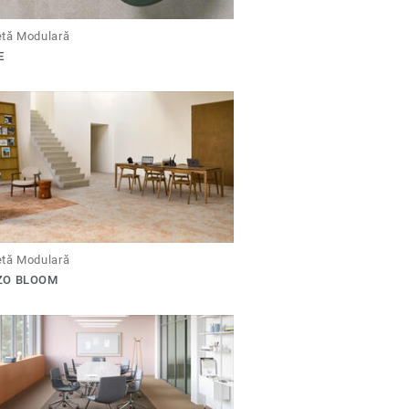
tă Modulară
E
tă Modulară
ZO BLOOM