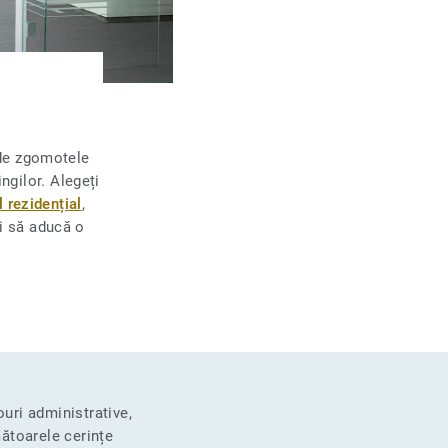
 de zgomotele
ngilor. Alegeți
l rezidențial
,
și să aducă o
uri administrative,
mătoarele cerințe