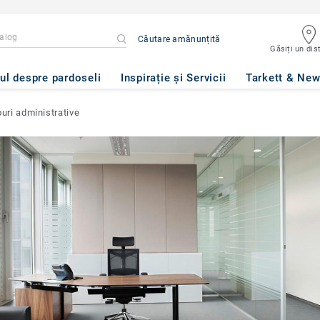
Căutare amănunțită
Găsiți un dist
ul despre pardoseli
Inspirație și Servicii
Tarkett & Ne
ouri administrative