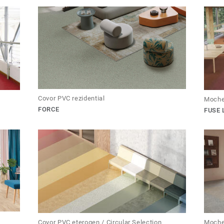
Covor PVC rezidential
Moche
FORCE
FUSE
Covor PVC eterogen / Circular Selection
Moche