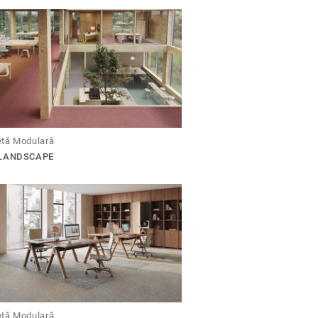
tă Modulară
 LANDSCAPE
tă Modulară