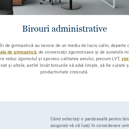
Birouri administrative
 sălii de gimnastică au nevoie de un mediu de lucru calm, departe
ala de gimnastică
, de conversații zgomotoase și de sunetele mi
are reduc zgomotul și sporesc calitatea aerului, precum LVT,
vini
nat și altele, astfel încât birourile să aibă liniște, să fie curate 
productivitate crescută.
Când selectați o pardoseală pentru biro
asigurați-vă că luați în considerare ur