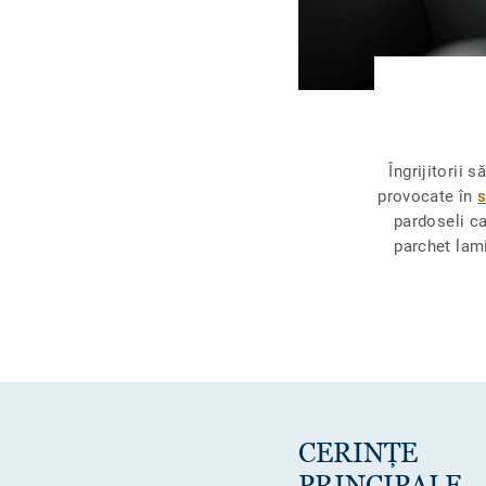
Îngrijitorii
provocate în
s
pardoseli c
parchet lami
CERINȚE
PRINCIPALE