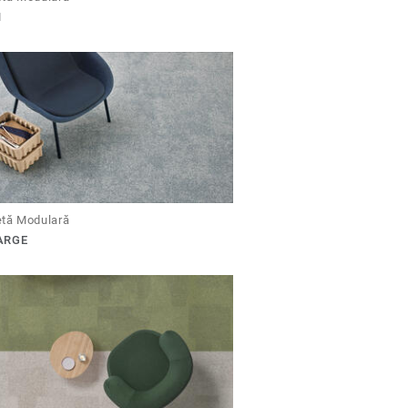
N
tă Modulară
ARGE