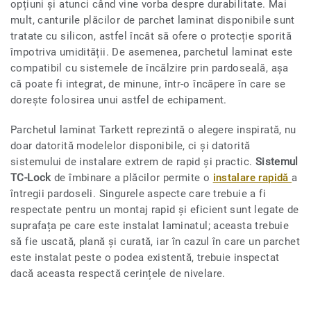
opțiuni și atunci când vine vorba despre durabilitate. Mai
mult, canturile plăcilor de parchet laminat disponibile sunt
tratate cu silicon, astfel încât să ofere o protecție sporită
împotriva umidității. De asemenea, parchetul laminat este
compatibil cu sistemele de încălzire prin pardoseală, așa
că poate fi integrat, de minune, într-o încăpere în care se
dorește folosirea unui astfel de echipament.
Parchetul laminat Tarkett reprezintă o alegere inspirată, nu
doar datorită modelelor disponibile, ci și datorită
sistemului de instalare extrem de rapid și practic.
Sistemul
TC-Lock
de îmbinare a plăcilor permite o
instalare rapidă
a
întregii pardoseli. Singurele aspecte care trebuie a fi
respectate pentru un montaj rapid și eficient sunt legate de
suprafața pe care este instalat laminatul; aceasta trebuie
să fie uscată, plană și curată, iar în cazul în care un parchet
este instalat peste o podea existentă, trebuie inspectat
dacă aceasta respectă cerințele de nivelare.