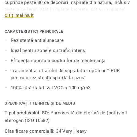
cuprinde peste 30 de decoruri inspirate din natură, inclusiv
textură de lemn, atât în ​​nuanțe discrete, cât și în nuanțe
Citiți mai mult
închise şi granulate, precum și o serie de decoruri minerale
atemporale într-o varietate de culori sofisticate. Această
pardoseală este prevăzută cu o aderenţă specială pentru a
CARACTERISTICI PRINCIPALE
proteja împotriva alunecărilor și căderilor, ceea ce o face
Rezistență antialunecare
ideală pentru zonele cu trafic intens care necesită o
Ideal pentru zonele cu trafic intens
siguranță suplimentară. Suprafaţa este tratată cu protecția
pentru suprafețe Top Clean XP, pentru o durabilitate extinsă
Eficiență sporită a costurilor de mentenanță
și o întreținere rentabilă.
Tratament al stratului de suprafață TopClean™ PUR
pentru o rezistență sporită la uzură
100% fără flatati & TVOC < 100µg/m3
SPECIFICAȚII TEHNICE ȘI DE MEDIU
Tipul produsului ISO:
Pardoseală din clorură de (poli)vinil
eterogen (ISO 10582)
Clasificare comercială:
34 Very Heavy