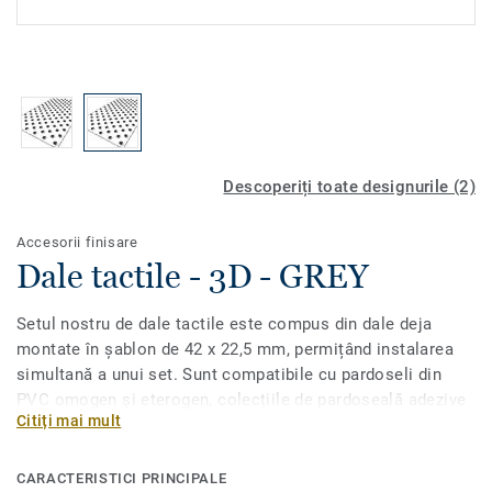
Descoperiți toate designurile (2)
Accesorii finisare
Dale tactile - 3D - GREY
Setul nostru de dale tactile este compus din dale deja
montate în șablon de 42 x 22,5 mm, permițând instalarea
simultană a unui set. Sunt compatibile cu pardoseli din
PVC omogen și eterogen, colecțiile de pardoseală adezive
Citiți mai mult
LVT și Linoleum, în conformitate cu cerințele pentru acces
și siguranță a persoanelor cu dizabilități.
CARACTERISTICI PRINCIPALE