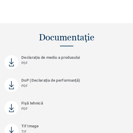
Documentație
Declarația de mediu a produsului
PDF
DoP (Declarația de performanță)
PDF
Fișă tehnică
PDF
Tif Image
TIF