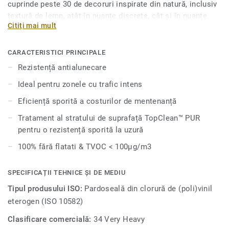
cuprinde peste 30 de decoruri inspirate din natură, inclusiv
textură de lemn, atât în ​​nuanțe discrete, cât și în nuanțe
Citiți mai mult
închise şi granulate, precum și o serie de decoruri minerale
atemporale într-o varietate de culori sofisticate. Această
pardoseală este prevăzută cu o aderenţă specială pentru a
CARACTERISTICI PRINCIPALE
proteja împotriva alunecărilor și căderilor, ceea ce o face
Rezistență antialunecare
ideală pentru zonele cu trafic intens care necesită o
Ideal pentru zonele cu trafic intens
siguranță suplimentară. Suprafaţa este tratată cu protecția
pentru suprafețe Top Clean XP, pentru o durabilitate extinsă
Eficiență sporită a costurilor de mentenanță
și o întreținere rentabilă.
Tratament al stratului de suprafață TopClean™ PUR
pentru o rezistență sporită la uzură
100% fără flatati & TVOC < 100µg/m3
SPECIFICAȚII TEHNICE ȘI DE MEDIU
Tipul produsului ISO:
Pardoseală din clorură de (poli)vinil
eterogen (ISO 10582)
Clasificare comercială:
34 Very Heavy