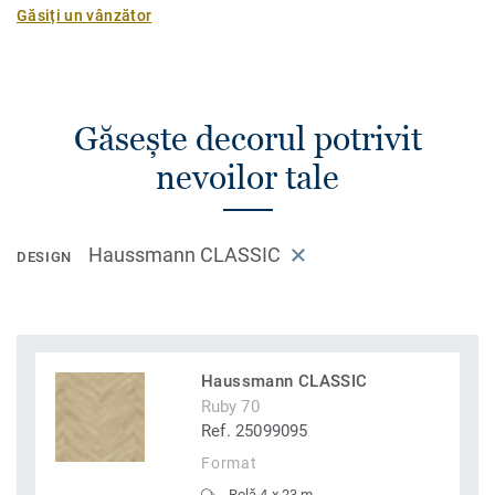
Găsiți un vânzător
Găsește decorul potrivit
nevoilor tale
Haussmann CLASSIC
DESIGN
Haussmann CLASSIC
Ruby 70
Ref. 25099095
Format
Rolă 4 x 23 m