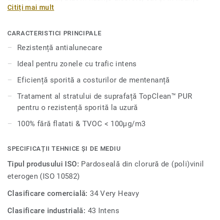
Citiți mai mult
închise şi granulate, precum și o serie de decoruri minerale
atemporale într-o varietate de culori sofisticate. Această
pardoseală este prevăzută cu o aderenţă specială pentru a
CARACTERISTICI PRINCIPALE
proteja împotriva alunecărilor și căderilor, ceea ce o face
Rezistență antialunecare
ideală pentru zonele cu trafic intens care necesită o
Ideal pentru zonele cu trafic intens
siguranță suplimentară. Suprafaţa este tratată cu protecția
pentru suprafețe Top Clean XP, pentru o durabilitate extinsă
Eficiență sporită a costurilor de mentenanță
și o întreținere rentabilă.
Tratament al stratului de suprafață TopClean™ PUR
pentru o rezistență sporită la uzură
100% fără flatati & TVOC < 100µg/m3
SPECIFICAȚII TEHNICE ȘI DE MEDIU
Tipul produsului ISO:
Pardoseală din clorură de (poli)vinil
eterogen (ISO 10582)
Clasificare comercială:
34 Very Heavy
Clasificare industrială:
43 Intens