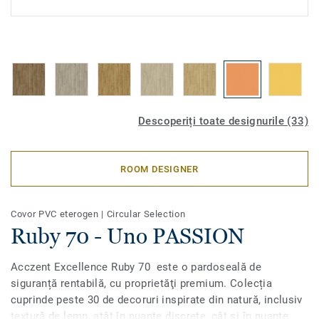
Descoperiți toate designurile (33)
ROOM DESIGNER
Covor PVC eterogen
|
Circular Selection
Ruby 70 - Uno PASSION
Acczent Excellence Ruby 70 este o pardoseală de
siguranță rentabilă, cu proprietăţi premium. Colecția
cuprinde peste 30 de decoruri inspirate din natură, inclusiv
textură de lemn, atât în ​​nuanțe discrete, cât și în nuanțe