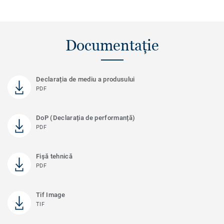
Documentație
Declarația de mediu a produsului
PDF
DoP (Declarația de performanță)
PDF
Fișă tehnică
PDF
Tif Image
TIF