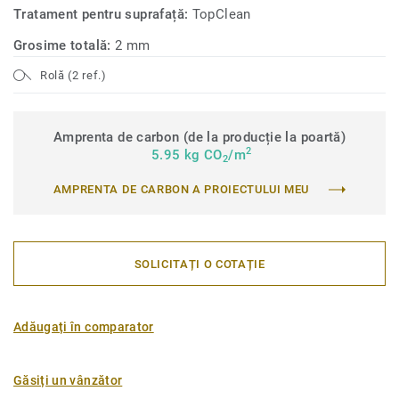
Tratament pentru suprafață:
TopClean
Grosime totală:
2 mm
Rolă (2 ref.)
Amprenta de carbon (de la producție la poartă)
2
5.95 kg CO
/m
2
AMPRENTA DE CARBON A PROIECTULUI MEU
SOLICITAȚI O COTAȚIE
Adăugați în comparator
Găsiți un vânzător