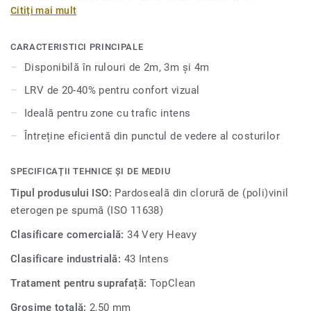
Citiți mai mult
alunecare este esențială. Topaz 70 îmbunătățește
percepția și bunăstarea vizuală a rezidenților vârstnici,
deoarece peste 50% a culorilor din această gamă au o
CARACTERISTICI PRINCIPALE
valoare LRV (valoare de reflectare a luminii) de 20-40%.
Disponibilă în rulouri de 2m, 3m și 4m
Această colecție are proprietăți acustice bune de 13dB și
LRV de 20-40% pentru confort vizual
este disponibilă în formate de 2, 3 și 4 metri, ceea ce face
posibilă o instalare fără sudură, care se potrivește cu
Ideală pentru zone cu trafic intens
oricare spațiu.
Întreține eficientă din punctul de vedere al costurilor
SPECIFICAȚII TEHNICE ȘI DE MEDIU
Tipul produsului ISO:
Pardoseală din clorură de (poli)vinil
eterogen pe spumă (ISO 11638)
Clasificare comercială:
34 Very Heavy
Clasificare industrială:
43 Intens
Tratament pentru suprafață:
TopClean
Grosime totală:
2,50 mm