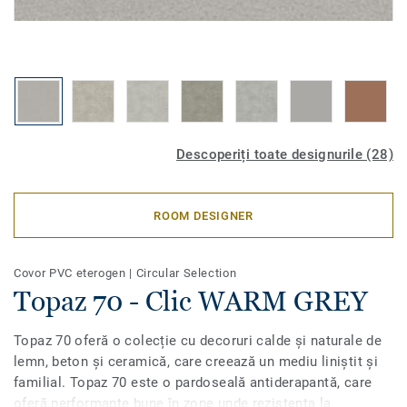
Descoperiți toate designurile (28)
ROOM DESIGNER
Covor PVC eterogen
|
Circular Selection
Topaz 70 - Clic WARM GREY
Topaz 70 oferă o colecție cu decoruri calde și naturale de
lemn, beton și ceramică, care creează un mediu liniștit și
familial. Topaz 70 este o pardoseală antiderapantă, care
oferă performanțe bune în zone unde rezistența la