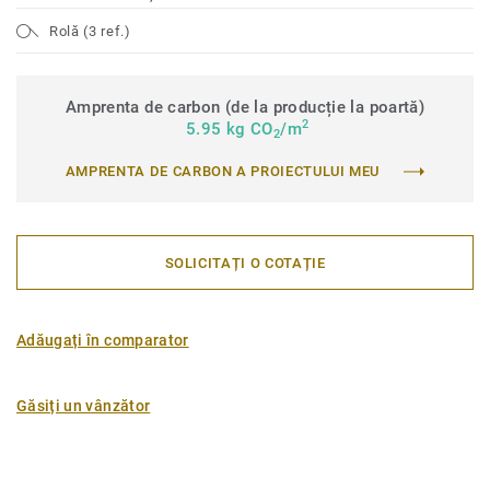
Rolă (3 ref.)
Amprenta de carbon (de la producție la poartă)
2
5.95 kg CO
/m
2
AMPRENTA DE CARBON A PROIECTULUI MEU
SOLICITAȚI O COTAȚIE
Adăugați în comparator
Găsiți un vânzător