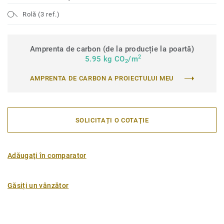
Rolă (3 ref.)
Amprenta de carbon (de la producție la poartă)
2
5.95 kg CO
/m
2
AMPRENTA DE CARBON A PROIECTULUI MEU
SOLICITAȚI O COTAȚIE
Adăugați în comparator
Găsiți un vânzător