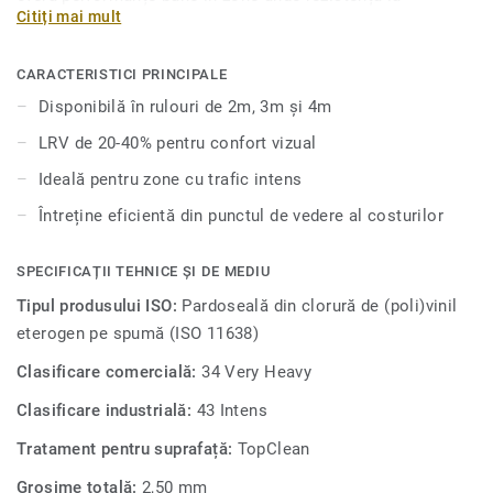
Citiți mai mult
alunecare este esențială. Topaz 70 îmbunătățește
percepția și bunăstarea vizuală a rezidenților vârstnici,
deoarece peste 50% a culorilor din această gamă au o
CARACTERISTICI PRINCIPALE
valoare LRV (valoare de reflectare a luminii) de 20-40%.
Disponibilă în rulouri de 2m, 3m și 4m
Această colecție are proprietăți acustice bune de 13dB și
LRV de 20-40% pentru confort vizual
este disponibilă în formate de 2, 3 și 4 metri, ceea ce face
posibilă o instalare fără sudură, care se potrivește cu
Ideală pentru zone cu trafic intens
oricare spațiu.
Întreține eficientă din punctul de vedere al costurilor
SPECIFICAȚII TEHNICE ȘI DE MEDIU
Tipul produsului ISO:
Pardoseală din clorură de (poli)vinil
eterogen pe spumă (ISO 11638)
Clasificare comercială:
34 Very Heavy
Clasificare industrială:
43 Intens
Tratament pentru suprafață:
TopClean
Grosime totală:
2,50 mm