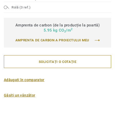
Rolă (3 ref.)
Amprenta de carbon (de la producție la poartă)
2
5.95 kg CO
/m
2
AMPRENTA DE CARBON A PROIECTULUI MEU
SOLICITAȚI O COTAȚIE
Adăugați în comparator
Găsiți un vânzător