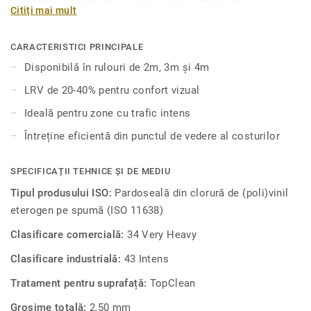
Citiți mai mult
alunecare este esențială. Topaz 70 îmbunătățește
percepția și bunăstarea vizuală a rezidenților vârstnici,
deoarece peste 50% a culorilor din această gamă au o
CARACTERISTICI PRINCIPALE
valoare LRV (valoare de reflectare a luminii) de 20-40%.
Disponibilă în rulouri de 2m, 3m și 4m
Această colecție are proprietăți acustice bune de 13dB și
LRV de 20-40% pentru confort vizual
este disponibilă în formate de 2, 3 și 4 metri, ceea ce face
posibilă o instalare fără sudură, care se potrivește cu
Ideală pentru zone cu trafic intens
oricare spațiu.
Întreține eficientă din punctul de vedere al costurilor
SPECIFICAȚII TEHNICE ȘI DE MEDIU
Tipul produsului ISO:
Pardoseală din clorură de (poli)vinil
eterogen pe spumă (ISO 11638)
Clasificare comercială:
34 Very Heavy
Clasificare industrială:
43 Intens
Tratament pentru suprafață:
TopClean
Grosime totală:
2,50 mm