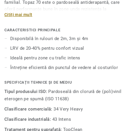
familial. Topaz 70 este o pardoseală antiderapantă, care
oferă performanțe bune în zone unde rezistența la
Citiți mai mult
alunecare este esențială. Topaz 70 îmbunătățește
percepția și bunăstarea vizuală a rezidenților vârstnici,
deoarece peste 50% a culorilor din această gamă au o
CARACTERISTICI PRINCIPALE
valoare LRV (valoare de reflectare a luminii) de 20-40%.
Disponibilă în rulouri de 2m, 3m și 4m
Această colecție are proprietăți acustice bune de 13dB și
LRV de 20-40% pentru confort vizual
este disponibilă în formate de 2, 3 și 4 metri, ceea ce face
posibilă o instalare fără sudură, care se potrivește cu
Ideală pentru zone cu trafic intens
oricare spațiu.
Întreține eficientă din punctul de vedere al costurilor
SPECIFICAȚII TEHNICE ȘI DE MEDIU
Tipul produsului ISO:
Pardoseală din clorură de (poli)vinil
eterogen pe spumă (ISO 11638)
Clasificare comercială:
34 Very Heavy
Clasificare industrială:
43 Intens
Tratament pentru suprafață:
TopClean