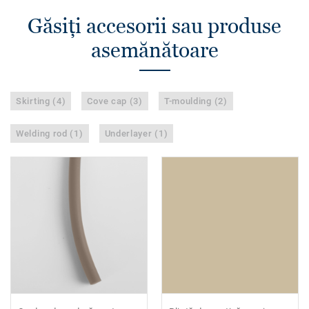
Găsiţi accesorii sau produse
asemănătoare
Skirting (4)
Cove cap (3)
T-moulding (2)
Welding rod (1)
Underlayer (1)