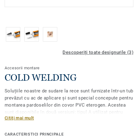
Descoperiți toate designurile (3)
Accesorii montare
COLD WELDING
Soluțiile noastre de sudare la rece sunt furnizate într-un tub
prevăzut cu ac de aplicare și sunt special concepute pentru
montarea pardoselilor din covor PVC eterogen. Acestea
sunt disponibile în două versiuni: tipul A utilizat pentru
Citiți mai mult
sudarea rolelor suprapuse prin tăiere dublă, și tipul C,
recomandat pentru îmbinări cu deschideri între 0,3 mm și
4,0 mm.
CARACTERISTICI PRINCIPALE