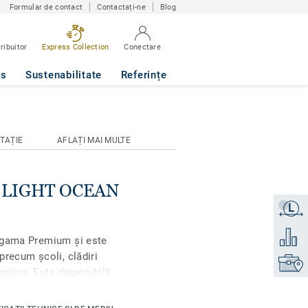
Formular de contact
Contactați-ne
Blog
ribuitor
Express Collection
Conectare
0774
ws
Sustenabilitate
Referințe
TAȚIE
AFLAȚI MAI MULTE
se LIGHT OCEAN
L
Obțineți
Adăugaț
n gama Premium și este
precum școli, clădiri
Găsiți 
grijire. Este disponibilă
ilibrate până la nuanțe
enajări. Designul său