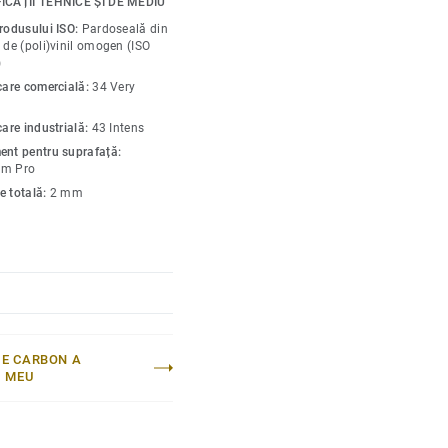
ICAȚII TEHNICE ȘI DE MEDIU
re și ajută la crearea
produsului ISO:
Pardoseală din
oase, indiferent de
 de (poli)vinil omogen (ISO
)
icare comercială:
34 Very
care industrială:
43 Intens
ent pentru suprafață:
um Pro
e totală:
2 mm
E CARBON A
I MEU