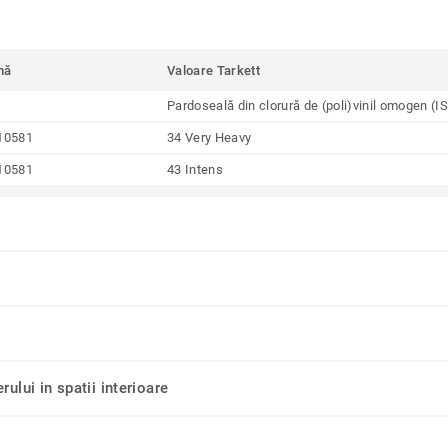
mă
Valoare Tarkett
Pardoseală din clorură de (poli)vinil omogen (
10581
34 Very Heavy
10581
43 Intens
rului in spatii interioare