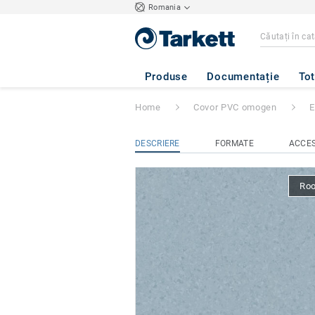
Romania
Eclipse Premium
Produse
Documentație
Tot
Home
Covor PVC omogen
E
DESCRIERE
FORMATE
ACCES
Ro