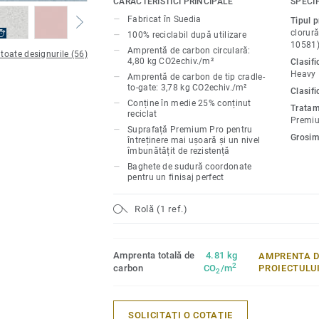
CARACTERISTICI PRINCIPALE
SPECIF
non-direcțional oferă libertate în amenaja
Fabricat în Suedia
Tipul 
unor spații plăcute, funcționale și armoni
clorură
100% reciclabil după utilizare
destinația lor.
10581
Amprentă de carbon circulară:
 toate designurile (56)
4,80 kg CO2echiv./m²
Clasif
Heavy
Amprentă de carbon de tip cradle-
to-gate: 3,78 kg CO2echiv./m²
Clasifi
Conține în medie 25% conținut
Tratam
reciclat
Premi
Suprafață Premium Pro pentru
Grosim
întreținere mai ușoară și un nivel
îmbunătățit de rezistență
Baghete de sudură coordonate
pentru un finisaj perfect
Rolă (1 ref.)
Amprenta totală de
4.81 kg
AMPRENTA D
2
carbon
CO
/m
PROIECTULU
2
SOLICITAȚI O COTAȚIE