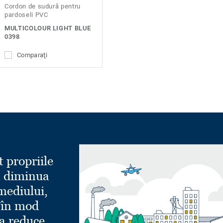
Cordon de sudură pentru
pardoseli PVC
MULTICOLOUR LIGHT BLUE
0398
Comparaţi
t propriile
a diminua
mediului,
 în mod
a reduce