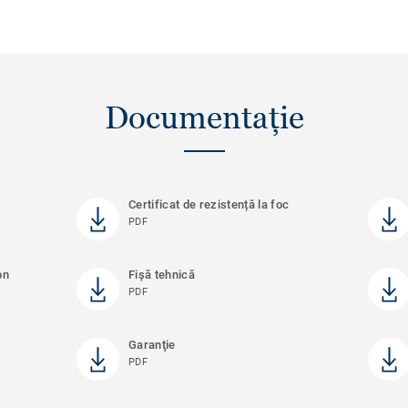
Documentație
Certificat de rezistență la foc
PDF
on
Fișă tehnică
PDF
Garanţie
PDF