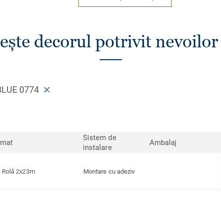
ește decorul potrivit nevoilor 
BLUE 0774
Sistem de
rmat
Ambalaj
instalare
Rolă 2x23m
Montare cu adeziv