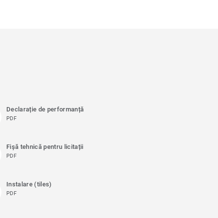
Declarație de performanță
PDF
Fișă tehnică pentru licitații
PDF
Instalare (tiles)
PDF