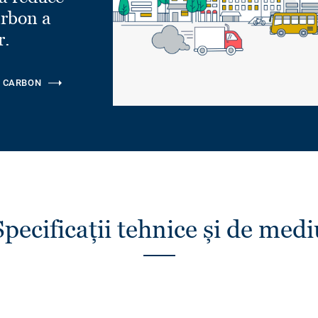
rbon a
r.
 CARBON
Specificații tehnice și de medi