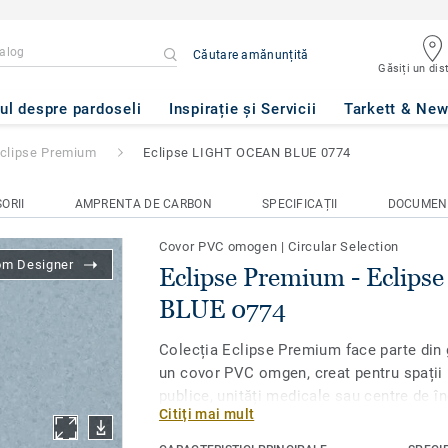
Căutare amănunțită
Găsiți un dist
- Eclipse LIGHT OCEAN BLUE 
ul despre pardoseli
Inspirație și Servicii
Tarkett & Ne
clipse Premium
Eclipse LIGHT OCEAN BLUE 0774
ORII
AMPRENTA DE CARBON
SPECIFICAȚII
DOCUMEN
Covor PVC omogen
|
Circular Selection
om Designer
Eclipse Premium - Eclip
BLUE 0774
Colecția Eclipse Premium face parte di
un covor PVC omgen, creat pentru spații 
publice, unități medicale sau centre de în
Citiți mai mult
în 56 de culori, de la tonuri neutre și ech
mai fresh, ușor de integrat în diverse am