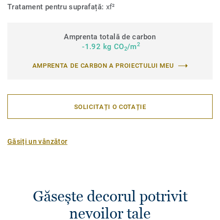
Tratament pentru suprafață:
xf²
Amprenta totală de carbon
2
-1.92 kg CO
/m
2
AMPRENTA DE CARBON A PROIECTULUI MEU
SOLICITAȚI O COTAȚIE
Găsiți un vânzător
Găsește decorul potrivit
nevoilor tale