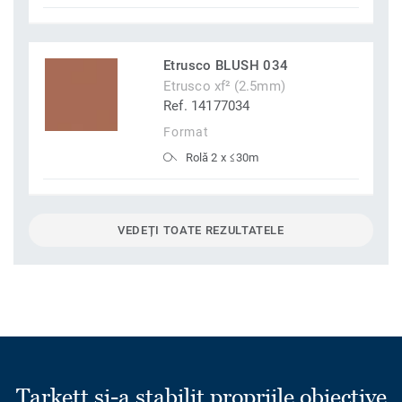
Etrusco BLUSH 034
Etrusco xf² (2.5mm)
Ref. 14177034
Format
Rolă 2 x ≤30m
VEDEȚI TOATE REZULTATELE
Tarkett și-a stabilit propriile obiective