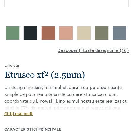
Descoperiți toate designurile (16)
Linoleum
Etrusco xf² (2.5mm)
Un design modern, minimalist, care încorporează nuanțe
simple ce pot crea blocuri de culoare atunci când sunt
coordonate cu Linowall. Linoleumul nostru este realizat cu
până la 97% din materii prime naturale și reprezintă una
Citiți mai mult
dintre cele mai durabile soluții de pardoseală de pe piață.
Este tratat cu protecția noastră unică de suprafață xf²
pentru durabilitate extremă, curățare ușoară și întreținere
CARACTERISTICI PRINCIPALE