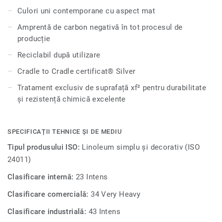
rentabilă.
Culori uni contemporane cu aspect mat
Această colecție face parte din Selecția noastră circulară.
Amprentă de carbon negativă în tot procesul de
producție
Reciclabil după utilizare
Cradle to Cradle certificat® Silver
Tratament exclusiv de suprafață xf² pentru durabilitate
și rezistență chimică excelente
SPECIFICAȚII TEHNICE ȘI DE MEDIU
Tipul produsului ISO:
Linoleum simplu și decorativ (ISO
24011)
Clasificare internă:
23 Intens
Clasificare comercială:
34 Very Heavy
Clasificare industrială:
43 Intens