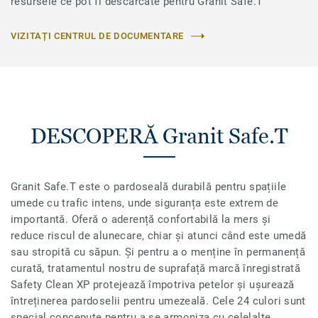
resursele ce pot fi descărcate pentru Granit Safe.T
VIZITAȚI CENTRUL DE DOCUMENTARE
DESCOPERĂ Granit Safe.T
Granit Safe.T este o pardoseală durabilă pentru spațiile
umede cu trafic intens, unde siguranța este extrem de
importantă. Oferă o aderență confortabilă la mers și
reduce riscul de alunecare, chiar și atunci când este umedă
sau stropită cu săpun. Și pentru a o menține în permanență
curată, tratamentul nostru de suprafață marcă înregistrată
Safety Clean XP protejează împotriva petelor și ușurează
întreținerea pardoselii pentru umezeală. Cele 24 culori sunt
special concepute pentru a se armoniza cu celelalte