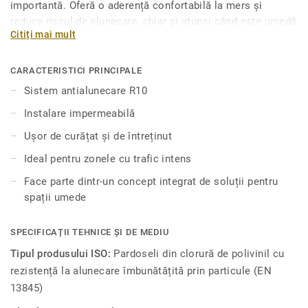
importantă. Oferă o aderență confortabilă la mers și
reduce riscul de alunecare, chiar și atunci când este umedă
Citiți mai mult
sau stropită cu săpun. Și pentru a o menține în permanență
curată, tratamentul nostru de suprafață marcă înregistrată
Safety Clean XP protejează împotriva petelor și ușurează
CARACTERISTICI PRINCIPALE
întreținerea pardoselii pentru umezeală. Cele 24 culori sunt
Sistem antialunecare R10
special concepute pentru a se armoniza cu celelalte
Instalare impermeabilă
produse și accesorii ale colecţiei iQ Granit.
Ușor de curățat și de întreținut
Ideal pentru zonele cu trafic intens
Face parte dintr-un concept integrat de soluții pentru
spații umede
SPECIFICAȚII TEHNICE ȘI DE MEDIU
Tipul produsului ISO:
Pardoseli din clorură de polivinil cu
rezistență la alunecare îmbunătățită prin particule (EN
13845)