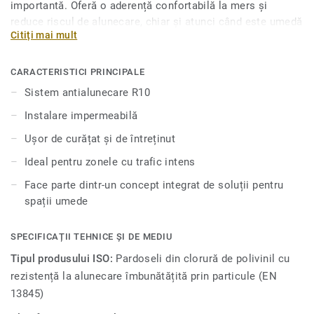
importantă. Oferă o aderență confortabilă la mers și
reduce riscul de alunecare, chiar și atunci când este umedă
Citiți mai mult
sau stropită cu săpun. Și pentru a o menține în permanență
curată, tratamentul nostru de suprafață marcă înregistrată
Safety Clean XP protejează împotriva petelor și ușurează
CARACTERISTICI PRINCIPALE
întreținerea pardoselii pentru umezeală. Cele 24 culori sunt
Sistem antialunecare R10
special concepute pentru a se armoniza cu celelalte
Instalare impermeabilă
produse și accesorii ale colecţiei iQ Granit.
Ușor de curățat și de întreținut
Ideal pentru zonele cu trafic intens
Face parte dintr-un concept integrat de soluții pentru
spații umede
SPECIFICAȚII TEHNICE ȘI DE MEDIU
Tipul produsului ISO:
Pardoseli din clorură de polivinil cu
rezistență la alunecare îmbunătățită prin particule (EN
13845)