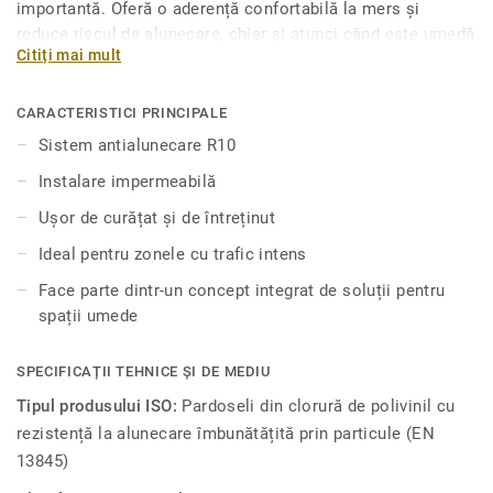
importantă. Oferă o aderență confortabilă la mers și
reduce riscul de alunecare, chiar și atunci când este umedă
Citiți mai mult
sau stropită cu săpun. Și pentru a o menține în permanență
curată, tratamentul nostru de suprafață marcă înregistrată
Safety Clean XP protejează împotriva petelor și ușurează
CARACTERISTICI PRINCIPALE
întreținerea pardoselii pentru umezeală. Cele 24 culori sunt
Sistem antialunecare R10
special concepute pentru a se armoniza cu celelalte
Instalare impermeabilă
produse și accesorii ale colecţiei iQ Granit.
Ușor de curățat și de întreținut
Ideal pentru zonele cu trafic intens
Face parte dintr-un concept integrat de soluții pentru
spații umede
SPECIFICAȚII TEHNICE ȘI DE MEDIU
Tipul produsului ISO:
Pardoseli din clorură de polivinil cu
rezistență la alunecare îmbunătățită prin particule (EN
13845)