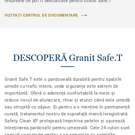
resursele ce pot fi descărcate pentru Granit Safe.T
VIZITAȚI CENTRUL DE DOCUMENTARE
DESCOPERĂ Granit Safe.T
Granit Safe.T este o pardoseală durabilă pentru spațiile
umede cu trafic intens, unde siguranța este extrem de
importantă. Oferă o aderență confortabilă la mers și
reduce riscul de alunecare, chiar și atunci când este umedă
sau stropită cu săpun. Și pentru a o menține în permanență
curată, tratamentul nostru de suprafață marcă înregistrată
Safety Clean XP protejează împotriva petelor și ușurează
întreținerea pardoselii pentru umezeală. Cele 24 culori sunt
special concepute pentru a se armoniza cu celelalte