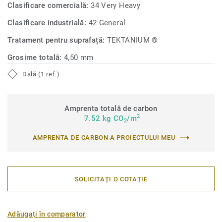
Clasificare comercială:
34 Very Heavy
Clasificare industrială:
42 General
Tratament pentru suprafață:
TEKTANIUM ®
Grosime totală:
4,50 mm
Dală (1 ref.)
Amprenta totală de carbon
2
7.52 kg CO
/m
2
AMPRENTA DE CARBON A PROIECTULUI MEU
SOLICITAȚI O COTAȚIE
Adăugați în comparator