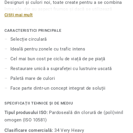
Designuri și culori noi, toate create pentru a se combina
între ele, dar au aspect frumos și dacă se utilizează
Citiți mai mult
individual. iQ Granit oferă durabilitate extremă, precum și
rezistență superioară la uzură, pete și abraziune pentru
toate zonele cu trafic intens. Nu este nevoie de lustruire
CARACTERISTICI PRINCIPALE
sau ceară, o simplă șlefuire uscată este suficientă pentru a
Selecție circulară
reda aspectul original acestei podele. Datorită unei game
Ideală pentru zonele cu trafic intens
de formate și accesorii coordonate, inclusiv opțiuni de
pardoseli acustice, antistatice și rezistente la alunecare, iQ
Cel mai bun cost pe ciclu de viață de pe piață
Granit are o ofertă autentică cu mai multe soluții.Această
Restaurare unică a suprafeței cu lustruire uscată
colecție face parte din selecția noastră circulară.
Paletă mare de culori
Face parte dintr-un concept integrat de soluții
SPECIFICAȚII TEHNICE ȘI DE MEDIU
Tipul produsului ISO:
Pardoseală din clorură de (poli)vinil
omogen (ISO 10581)
Clasificare comercială:
34 Very Heavy