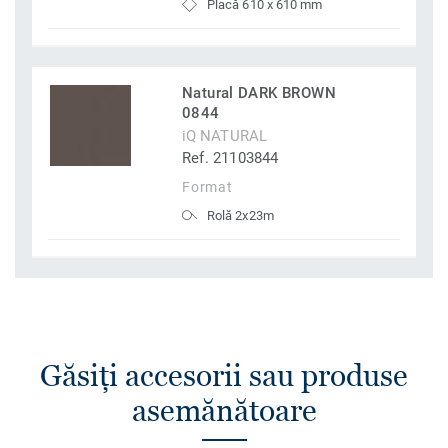
Placă 610 x 610 mm
Natural DARK BROWN
0844
iQ NATURAL
Ref. 21103844
Format
Rolă 2x23m
Găsiţi accesorii sau produse
asemănătoare