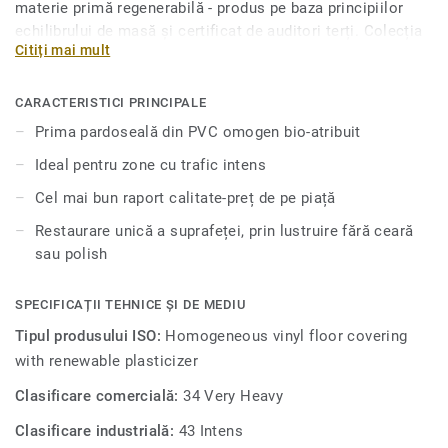
materie primă regenerabilă - produs pe baza principiilor
echilibrului de masă și certificat de auditori terți. Colecția
Citiți mai mult
iQ Natural se evidențiază astfel drept o soluție de
pardoseală PVC care oferă, datorită coținutului, o reducere
a emisiilor de gaze cu efect de seră de 50%, în comparație
CARACTERISTICI PRINCIPALE
cu pardoselile de PVC omogene medii. Pardoseala
Prima pardoseală din PVC omogen bio-atribuit
sustenabilă din PVC iQ Natural se numără printre soluțiile
Ideal pentru zone cu trafic intens
cu cel mai scăzut conținut de carbon de pe piață. Sunt
disponibile 35 de designuri în culori variate, de la clasicul
Cel mai bun raport calitate-preț de pe piață
negru până la verde deschis sau galben solar.
Restaurare unică a suprafeței, prin lustruire fără ceară
sau polish
SPECIFICAȚII TEHNICE ȘI DE MEDIU
Tipul produsului ISO:
Homogeneous vinyl floor covering
with renewable plasticizer
Clasificare comercială:
34 Very Heavy
Clasificare industrială:
43 Intens