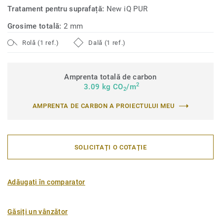
Tratament pentru suprafață:
New iQ PUR
Grosime totală:
2 mm
Rolă (1 ref.)
Dală (1 ref.)
Amprenta totală de carbon
2
3.09 kg CO
/m
2
AMPRENTA DE CARBON A PROIECTULUI MEU
SOLICITAȚI O COTAȚIE
Adăugați în comparator
Găsiți un vânzător