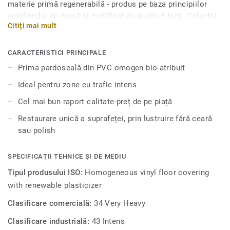
materie primă regenerabilă - produs pe baza principiilor
echilibrului de masă și certificat de auditori terți. Colecția
Citiți mai mult
iQ Natural se evidențiază astfel drept o soluție de
pardoseală PVC care oferă, datorită coținutului, o reducere
a emisiilor de gaze cu efect de seră de 50%, în comparație
CARACTERISTICI PRINCIPALE
cu pardoselile de PVC omogene medii. Pardoseala
Prima pardoseală din PVC omogen bio-atribuit
sustenabilă din PVC iQ Natural se numără printre soluțiile
Ideal pentru zone cu trafic intens
cu cel mai scăzut conținut de carbon de pe piață. Sunt
disponibile 35 de designuri în culori variate, de la clasicul
Cel mai bun raport calitate-preț de pe piață
negru până la verde deschis sau galben solar.
Restaurare unică a suprafeței, prin lustruire fără ceară
sau polish
SPECIFICAȚII TEHNICE ȘI DE MEDIU
Tipul produsului ISO:
Homogeneous vinyl floor covering
with renewable plasticizer
Clasificare comercială:
34 Very Heavy
Clasificare industrială:
43 Intens