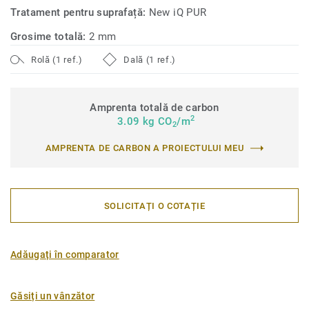
Tratament pentru suprafață:
New iQ PUR
Grosime totală:
2 mm
Rolă (1 ref.)
Dală (1 ref.)
Amprenta totală de carbon
2
3.09 kg CO
/m
2
AMPRENTA DE CARBON A PROIECTULUI MEU
SOLICITAȚI O COTAȚIE
Adăugați în comparator
Găsiți un vânzător