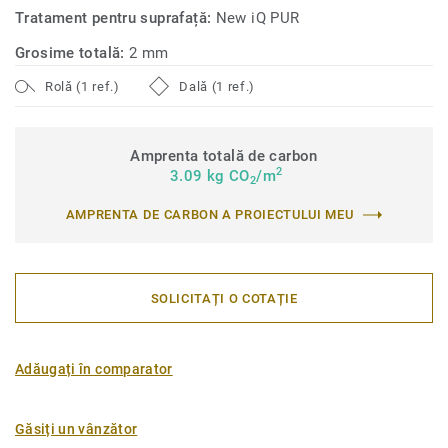
Tratament pentru suprafață:
New iQ PUR
Grosime totală:
2 mm
Rolă (1 ref.)
Dală (1 ref.)
Amprenta totală de carbon
2
3.09 kg CO
/m
2
AMPRENTA DE CARBON A PROIECTULUI MEU
SOLICITAȚI O COTAȚIE
Adăugați în comparator
Găsiți un vânzător