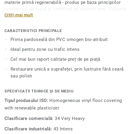
materie primă regenerabilă - produs pe baza principiilor
echilibrului de masă și certificat de auditori terți. Colecția
Citiți mai mult
iQ Natural se evidențiază astfel drept o soluție de
pardoseală PVC care oferă, datorită coținutului, o reducere
a emisiilor de gaze cu efect de seră de 50%, în comparație
CARACTERISTICI PRINCIPALE
cu pardoselile de PVC omogene medii. Pardoseala
Prima pardoseală din PVC omogen bio-atribuit
sustenabilă din PVC iQ Natural se numără printre soluțiile
Ideal pentru zone cu trafic intens
cu cel mai scăzut conținut de carbon de pe piață. Sunt
disponibile 35 de designuri în culori variate, de la clasicul
Cel mai bun raport calitate-preț de pe piață
negru până la verde deschis sau galben solar.
Restaurare unică a suprafeței, prin lustruire fără ceară
sau polish
SPECIFICAȚII TEHNICE ȘI DE MEDIU
Tipul produsului ISO:
Homogeneous vinyl floor covering
with renewable plasticizer
Clasificare comercială:
34 Very Heavy
Clasificare industrială:
43 Intens