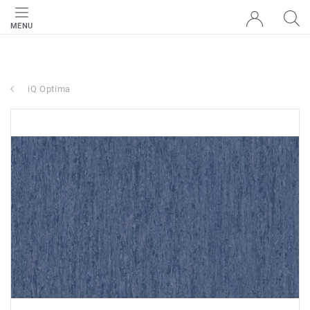
MENU
iQ Optima