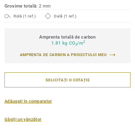
Grosime totală:
2 mm
Rolă (1 ref.)
Dală (1 ref.)
Amprenta totală de carbon
2
1.81 kg CO
/m
2
AMPRENTA DE CARBON A PROIECTULUI MEU
SOLICITAȚI O COTAȚIE
Adăugați în comparator
Găsiți un vânzător