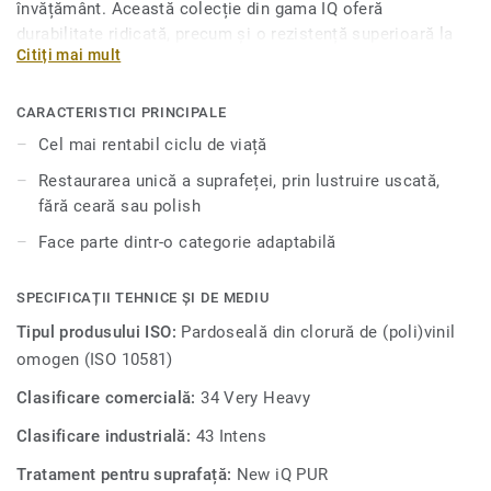
învățământ. Această colecție din gama IQ oferă
durabilitate ridicată, precum și o rezistență superioară la
Citiți mai mult
uzură, la pete și la abraziune, pentru zonele cu trafic intens,
oferind cel mai bun raport calitate-preț de pe piață. Nu este
nevoie de lustruire sau de ceruire, o simplă curățare uscată
CARACTERISTICI PRINCIPALE
este suficientă pentru a restabili aspectul original al
Cel mai rentabil ciclu de viață
suprafeței. Colecția iQ Optima oferă tipuri variate de
Restaurarea unică a suprafeței, prin lustruire uscată,
design, de la gri și bej neutru până la galben, portocaliu,
fără ceară sau polish
mov sau verde.
Face parte dintr-o categorie adaptabilă
SPECIFICAȚII TEHNICE ȘI DE MEDIU
Tipul produsului ISO:
Pardoseală din clorură de (poli)vinil
omogen (ISO 10581)
Clasificare comercială:
34 Very Heavy
Clasificare industrială:
43 Intens
Tratament pentru suprafață:
New iQ PUR