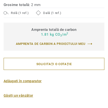
Grosime totală:
2 mm
Rolă (1 ref.)
Dală (1 ref.)
Amprenta totală de carbon
2
1.81 kg CO
/m
2
AMPRENTA DE CARBON A PROIECTULUI MEU
SOLICITAȚI O COTAȚIE
Adăugați în comparator
Găsiți un vânzător