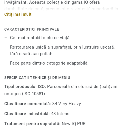
învățământ. Această colecție din gama IQ oferă
durabilitate ridicată, precum și o rezistență superioară la
Citiți mai mult
uzură, la pete și la abraziune, pentru zonele cu trafic intens,
oferind cel mai bun raport calitate-preț de pe piață. Nu este
nevoie de lustruire sau de ceruire, o simplă curățare uscată
CARACTERISTICI PRINCIPALE
este suficientă pentru a restabili aspectul original al
Cel mai rentabil ciclu de viață
suprafeței. Colecția iQ Optima oferă tipuri variate de
Restaurarea unică a suprafeței, prin lustruire uscată,
design, de la gri și bej neutru până la galben, portocaliu,
fără ceară sau polish
mov sau verde.
Face parte dintr-o categorie adaptabilă
SPECIFICAȚII TEHNICE ȘI DE MEDIU
Tipul produsului ISO:
Pardoseală din clorură de (poli)vinil
omogen (ISO 10581)
Clasificare comercială:
34 Very Heavy
Clasificare industrială:
43 Intens
Tratament pentru suprafață:
New iQ PUR