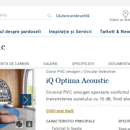
Căutare amănunțită
Găsiți un dist
ul despre pardoseli
Inspirație și Servicii
Tarkett & Ne
ic
Q Optima Acoustic
ENTA DE CARBON
GALERIE
SPECIFICAȚII
DOCUMENTA
ENTA DE CARBON
GALERIE
SPECIFICAȚII
DOCUMENTA
Covor PVC omogen
|
Circular Selection
iQ Optima Acoustic
Covorul PVC omogen sporește confortul t
transmiterea sunetului cu 16 dB, fiind al
spațiile unde este necesară atenuarea z
Citiți mai mult
produs acustic la cerere este disponibilă
nuanțe ale iQ Optimas original, cu decoru
CARACTERISTICI PRINCIPALE
SPECIF
adevărat clasice.Conceput pentru zone cu 
Fabricat în Suedia
Tipul 