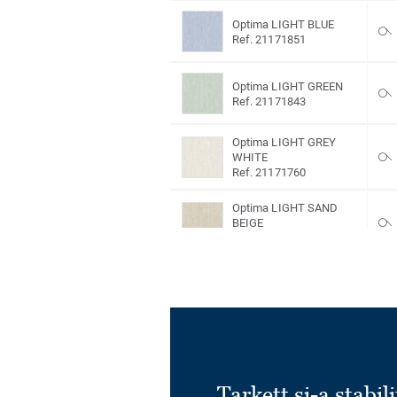
Optima LIGHT BLUE
Ref. 21171851
Optima LIGHT GREEN
Ref. 21171843
Optima LIGHT GREY
WHITE
Ref. 21171760
Optima LIGHT SAND
BEIGE
Ref. 3076246
Optima MEDIUM
COOLGREY
Ref. 21171762
Optima SAND
Ref. 21171822
Tarkett și-a stabili