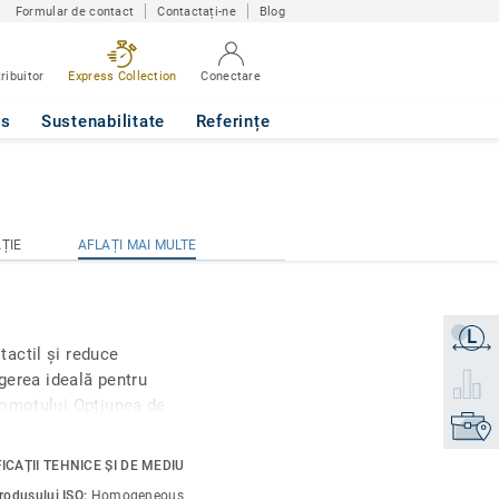
Formular de contact
Contactați-ne
Blog
ribuitor
Express Collection
Conectare
ws
Sustenabilitate
Referințe
ȚIE
AFLAȚI MAI MULTE
ȚIE
AFLAȚI MAI MULTE
L
Obțineți
actil și reduce
egerea ideală pentru
Selecta
gomotului.Opțiunea de
Găsiți 
 pentru toate cele 55 de
ri directionale cu
ICAȚII TEHNICE ȘI DE MEDIU
trafic intens în
produsului ISO:
Homogeneous