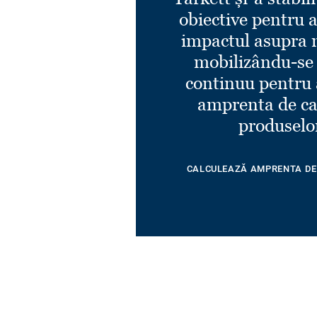
Optima WARM SAND
obiective pentru 
Ref. 21171823
impactul asupra 
mobilizându-se
continuu pentru 
amprenta de ca
produselo
CALCULEAZĂ AMPRENTA DE