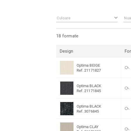
Culoare
Nua
18 formate
Design
Fo
Optima BEIGE
Ref. 21171827
Optima BLACK
Ref. 21171845
Optima BLACK
Ref. 3076845
Optima CLAY