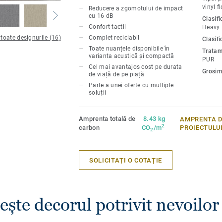
instituții educaționale și unități de sănă
vinyl f
Reducere a zgomotului de impact
durabil și rezistent la uzură, pete și abra
cu 16 dB
Clasif
durabilitate și ușurință în întreținere ca
Confort tactil
Heavy
 toate designurile (16)
Complet reciclabil
Clasifi
Toate nuanțele disponibile în
Tratam
varianta acustică și compactă
PUR
Cel mai avantajos cost pe durata
Grosim
de viață de pe piață
Parte a unei oferte cu multiple
soluții
Amprenta totală de
8.43 kg
AMPRENTA D
2
carbon
CO
/m
PROIECTULU
2
SOLICITAȚI O COTAȚIE
ește decorul potrivit nevoilor 