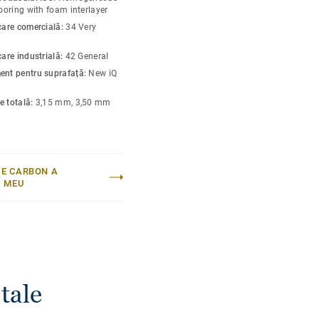
tate, este extrem de
looring with foam interlayer
ziune, oferind aceeași
icare comercială:
34 Very
 și versiunea compactă.
care industrială:
42 General
ent pentru suprafață:
New iQ
e totală:
3,15 mm, 3,50 mm
E CARBON A
I MEU
tale