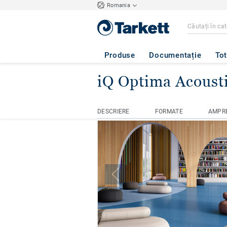
Romania
Produse
Documentație
Tot
iQ Optima Acoust
Home
Covor PVC omogen
i
DESCRIERE
FORMATE
AMPR
DESCRIERE
FORMATE
AMPR