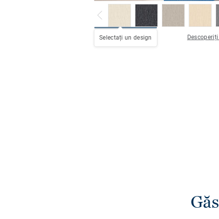
Descoperiți
Selectați un design
Găs