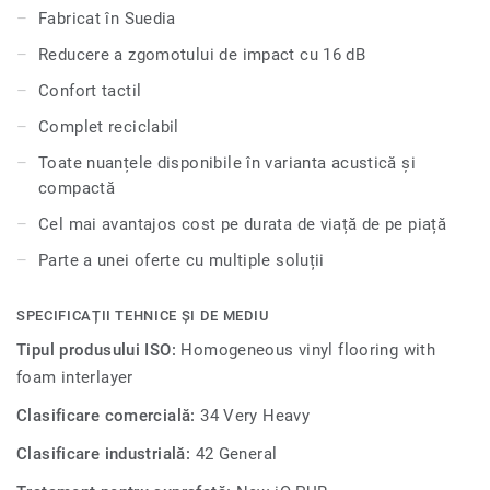
educaționale și unități de sănătate, este extrem de durabil
Fabricat în Suedia
și rezistent la uzură, pete și abraziune, oferind aceeași
Reducere a zgomotului de impact cu 16 dB
durabilitate și ușurință în întreținere ca și versiunea
compactă.
Confort tactil
Complet reciclabil
Toate nuanțele disponibile în varianta acustică și
compactă
Cel mai avantajos cost pe durata de viață de pe piață
Parte a unei oferte cu multiple soluții
SPECIFICAȚII TEHNICE ȘI DE MEDIU
Tipul produsului ISO:
Homogeneous vinyl flooring with
foam interlayer
Clasificare comercială:
34 Very Heavy
Clasificare industrială:
42 General