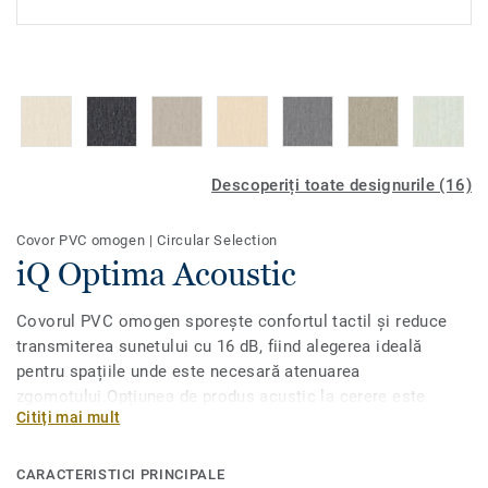
Descoperiți toate designurile (16)
Covor PVC omogen
|
Circular Selection
iQ Optima Acoustic
Covorul PVC omogen sporește confortul tactil și reduce
transmiterea sunetului cu 16 dB, fiind alegerea ideală
pentru spațiile unde este necesară atenuarea
zgomotului.Opțiunea de produs acustic la cerere este
Citiți mai mult
disponibilă pentru toate cele 55 de nuanțe ale iQ Optimas
original, cu decoruri directionale cu adevărat
clasice.Conceput pentru zone cu trafic intens în instituții
CARACTERISTICI PRINCIPALE