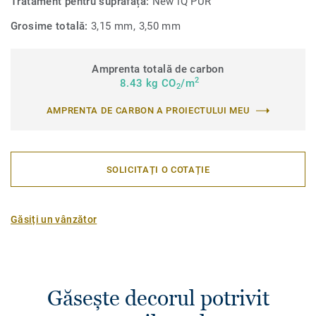
Tratament pentru suprafață:
New iQ PUR
Grosime totală:
3,15 mm, 3,50 mm
Amprenta totală de carbon
2
8.43 kg CO
/m
2
AMPRENTA DE CARBON A PROIECTULUI MEU
SOLICITAȚI O COTAȚIE
Găsiți un vânzător
Găsește decorul potrivit