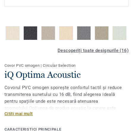
Descoperiți toate designurile (16)
Covor PVC omogen
|
Circular Selection
iQ Optima Acoustic
Covorul PVC omogen sporește confortul tactil și reduce
transmiterea sunetului cu 16 dB, fiind alegerea ideală
pentru spațiile unde este necesară atenuarea
zgomotului.Opțiunea de produs acustic la cerere este
Citiți mai mult
disponibilă pentru toate cele 55 de nuanțe ale iQ Optimas
original, cu decoruri directionale cu adevărat
clasice.Conceput pentru zone cu trafic intens în instituții
CARACTERISTICI PRINCIPALE