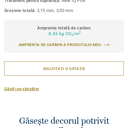
Tratament pentru suprafață:
New iQ PUR
Grosime totală:
3,15 mm, 3,50 mm
Amprenta totală de carbon
2
8.43 kg CO
/m
2
AMPRENTA DE CARBON A PROIECTULUI MEU
SOLICITAȚI O COTAȚIE
Găsiți un vânzător
Găsește decorul potrivit